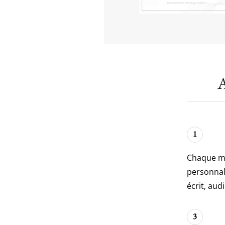
A
1
Chaque ma
personnal
écrit, aud
3