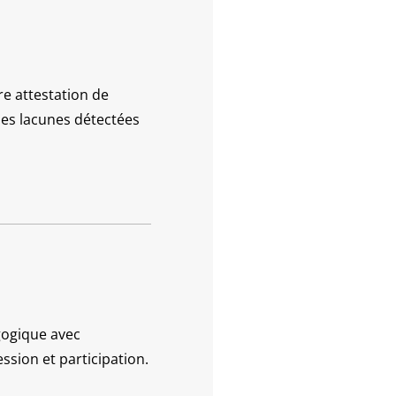
re attestation de
les lacunes détectées
gogique avec
ssion et participation.