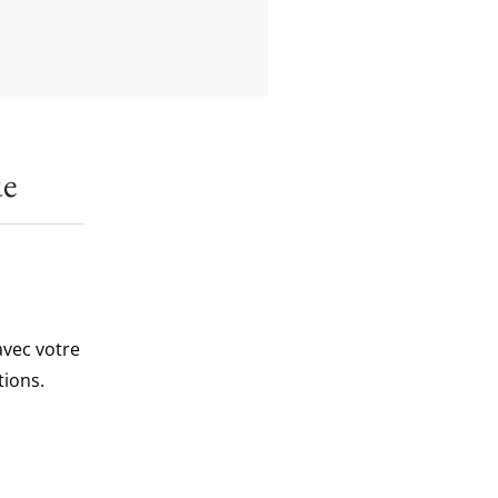
ue
vec votre
tions.