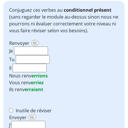
Conjuguez ces verbes au
conditionnel présent
(sans regarder le module au-dessus sinon nous ne
pourrons ni évaluer correctement votre niveau ni
vous faire réviser selon vos besoins).
Renvoyer
NL
Je
Tu
Il
Nous
renv
errions
Vous
renv
erriez
Ils
renv
erraient
Inutile de réviser
Envoyer
NL
J'