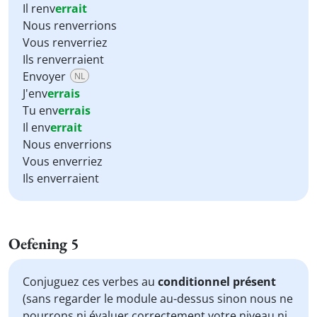
Il renv
errait
Nous renverrions
Vous renverriez
Ils renverraient
Envoyer
NL
J'env
errais
Tu env
errais
Il env
errait
Nous enverrions
Vous enverriez
Ils enverraient
Oefening 5
Conjuguez ces verbes au
conditionnel présent
(sans regarder le module au-dessus sinon nous ne
pourrons ni évaluer correctement votre niveau ni