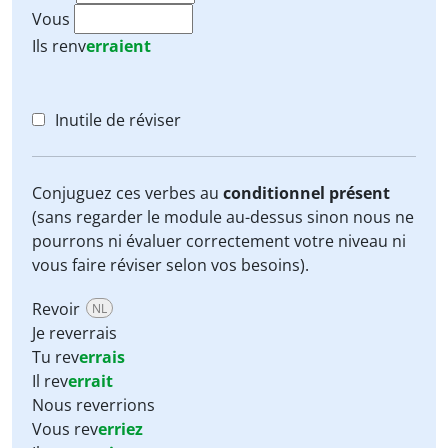
Vous
Ils
renv
erraient
Inutile de réviser
Conjuguez ces verbes au
conditionnel présent
(sans regarder le module au-dessus sinon nous ne
pourrons ni évaluer correctement votre niveau ni
vous faire réviser selon vos besoins).
Revoir
NL
Je reverrais
Tu rev
errais
Il rev
errait
Nous reverrions
Vous rev
erriez