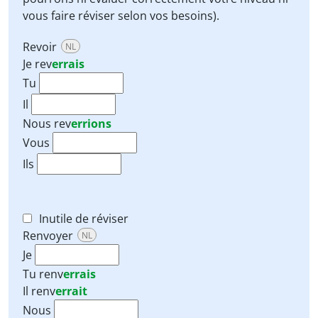
vous faire réviser selon vos besoins).
Revoir
NL
Je
rev
errais
Tu
Il
Nous
rev
errions
Vous
Ils
Inutile de réviser
Renvoyer
NL
Je
Tu
renv
errais
Il
renv
errait
Nous