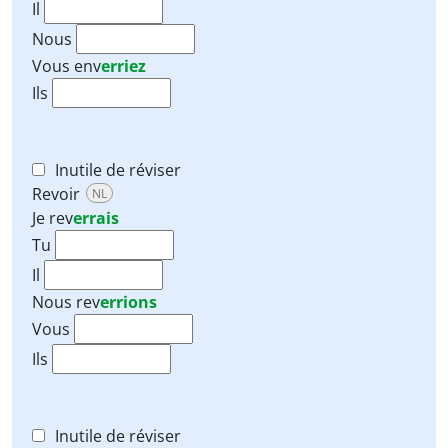
Il
Nous
Vous
env
erriez
Ils
Inutile de réviser
Revoir
NL
Je
rev
errais
Tu
Il
Nous
rev
errions
Vous
Ils
Inutile de réviser