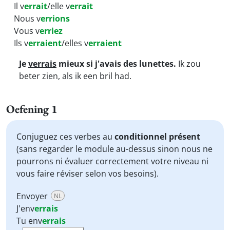
Il v
errait
/elle v
errait
Nous v
errions
Vous v
erriez
Ils v
erraient
/elles v
erraient
Je
verrais
mieux si j'avais des lunettes.
Ik zou
beter zien, als ik een bril had.
Oefening 1
Conjuguez ces verbes au
conditionnel présent
(sans regarder le module au-dessus sinon nous ne
pourrons ni évaluer correctement votre niveau ni
vous faire réviser selon vos besoins).
Envoyer
NL
J'
env
errais
Tu
env
errais