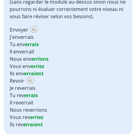
(sans regarder le module au-dessus sinon nous ne
pourrons ni évaluer correctement votre niveau ni
vous faire réviser selon vos besoins).
Envoyer
NL
J'enverrais
Tu env
errais
Il enverrait
Nous env
errions
Vous env
erriez
Ils env
erraient
Revoir
NL
Je reverrais
Tu rev
errais
Il reverrait
Nous reverrions
Vous rev
erriez
Ils rev
erraient