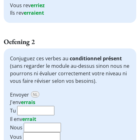
Vous rev
erriez
Ils rev
erraient
Oefening 2
Conjuguez ces verbes au
conditionnel présent
(sans regarder le module au-dessus sinon nous ne
pourrons ni évaluer correctement votre niveau ni
vous faire réviser selon vos besoins).
Envoyer
NL
J'
env
errais
Tu
Il
env
errait
Nous
Vous