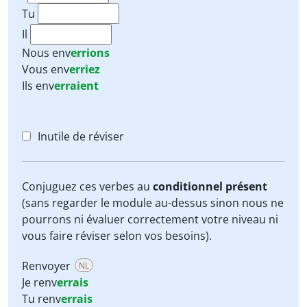
Tu
Il
Nous
env
errions
Vous
env
erriez
Ils
env
erraient
Inutile de réviser
Conjuguez ces verbes au
conditionnel présent
(sans regarder le module au-dessus sinon nous ne
pourrons ni évaluer correctement votre niveau ni
vous faire réviser selon vos besoins).
Renvoyer
NL
Je renv
errais
Tu renv
errais