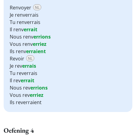
Renvoyer
NL
Je renverrais
Tu renverrais
Il renv
errait
Nous renv
errions
Vous renv
erriez
Ils renv
erraient
Revoir
NL
Je rev
errais
Tu reverrais
Il rev
errait
Nous rev
errions
Vous rev
erriez
Ils reverraient
Oefening 4