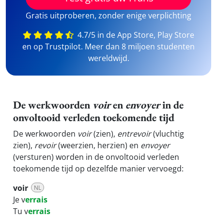
Gratis uitproberen, zonder enige verplichting
4.7/5 in de App Store, Play Store
en op Trustpilot. Meer dan 8 miljoen studenten
wereldwijd.
De werkwoorden
voir
en
envoyer
in de
onvoltooid verleden toekomende tijd
De werkwoorden
voir
(zien),
entrevoir
(vluchtig
zien),
revoir
(weerzien, herzien) en
envoyer
(versturen) worden in de onvoltooid verleden
toekomende tijd op dezelfde manier vervoegd:
voir
NL
Je v
errais
Tu v
errais