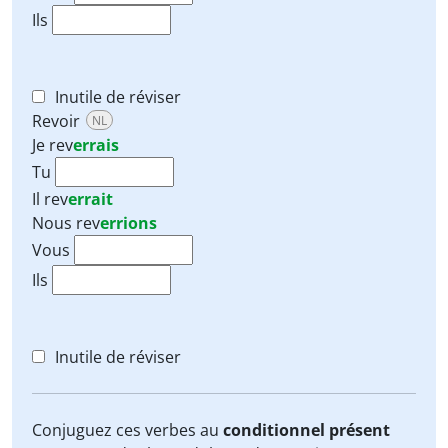
Ils
Inutile de réviser
Revoir
NL
Je
rev
errais
Tu
Il
rev
errait
Nous
rev
errions
Vous
Ils
Inutile de réviser
Conjuguez ces verbes au
conditionnel présent