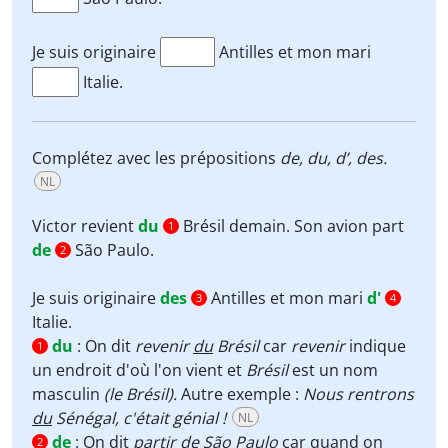
Je suis originaire
Antilles et mon mari
Italie.
Complétez avec les prépositions
de, du, d’, des.
NL
Victor revient
du
Brésil demain. Son avion part
1
de
São Paulo.
2
Je suis originaire
des
Antilles et mon mari
d'
3
4
Italie.
du
:
On dit
revenir
du
Brésil
car
revenir
indique
1
un endroit d'où l'on vient et
Brésil
est un nom
masculin
(le Brésil).
Autre exemple :
Nous rentrons
du
Sénégal, c'était génial !
NL
de
:
On dit
partir
de
São Paulo
car quand on
2