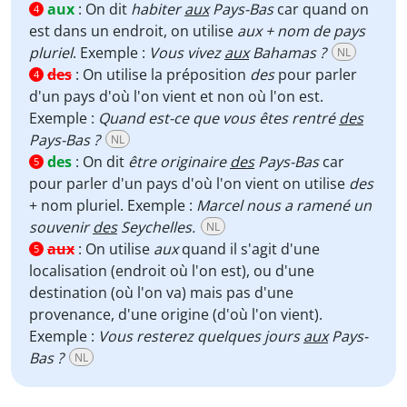
aux
:
On dit
habiter
aux
Pays-Bas
car quand on
4
est dans un endroit, on utilise
aux + nom de pays
pluriel
. Exemple :
Vous vivez
aux
Bahamas ?
NL
des
:
On utilise la préposition
des
pour parler
4
d'un pays d'où l'on vient et non où l'on est.
Exemple :
Quand est-ce que vous êtes rentré
des
Pays-Bas ?
NL
des
:
On dit
être originaire
des
Pays-Bas
car
5
pour parler d'un pays d'où l'on vient on utilise
des
+ nom pluriel. Exemple :
Marcel nous a ramené un
souvenir
des
Seychelles.
NL
aux
:
On utilise
aux
quand il s'agit d'une
5
localisation (endroit où l'on est), ou d'une
destination (où l'on va) mais pas d'une
provenance, d'une origine (d'où l'on vient).
Exemple :
Vous resterez quelques jours
aux
Pays-
Bas ?
NL