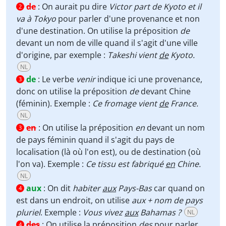
de
:
On aurait pu dire
Victor part de Kyoto et il
2
va à Tokyo
pour parler d'une provenance et non
d'une destination. On utilise la préposition
de
devant un nom de ville quand il s'agit d'une ville
d'origine, par exemple :
Takeshi vient
de
Kyoto.
NL
de
:
Le verbe
venir
indique ici une provenance,
3
donc on utilise la préposition
de
devant Chine
(féminin). Exemple :
Ce fromage vient
de
France.
NL
en
:
On utilise la préposition
en
devant un nom
3
de pays féminin quand il s'agit du pays de
localisation (là où l'on est), ou de destination (où
l'on va). Exemple :
Ce tissu est fabriqué
en
Chine.
NL
aux
:
On dit
habiter
aux
Pays-Bas
car quand on
4
est dans un endroit, on utilise
aux + nom de pays
pluriel
. Exemple :
Vous vivez
aux
Bahamas ?
NL
des
:
On utilise la préposition
des
pour parler
4