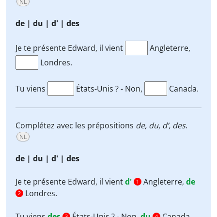
NL
de | du | d' | des
Je te présente Edward, il vient
Angleterre,
Londres.
Tu viens
États-Unis ? - Non,
Canada.
Complétez avec les prépositions
de, du, d’, des
.
NL
de | du | d' | des
Je te présente Edward, il vient
d'
Angleterre,
de
1
Londres.
2
Tu viens
des
États-Unis ? - Non,
du
Canada.
3
4