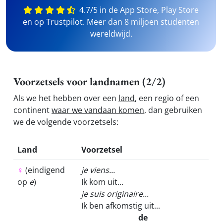
4.7/5 in de App Store, Play Store
en op Trustpilot. Meer dan 8 miljoen studenten
wereldwijd.
Voorzetsels voor landnamen (2/2)
Als we het hebben over een
land
, een regio of een
continent
waar we vandaan komen
, dan gebruiken
we de volgende voorzetsels:
Land
Voorzetsel
♀
(eindigend
je viens...
op
e
)
Ik kom uit...
je suis originaire...
Ik ben afkomstig uit...
de