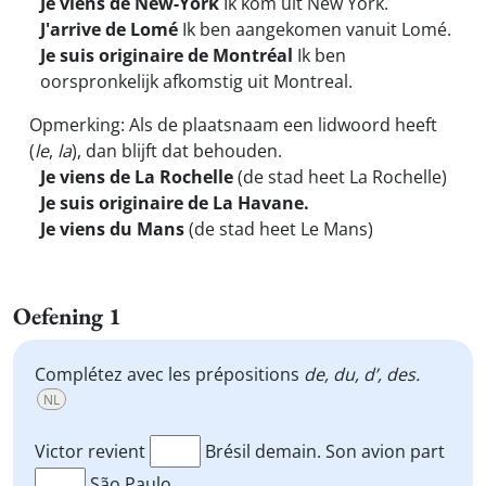
Je viens de New-York
Ik kom uit New York.
J'arrive de Lomé
Ik ben aangekomen vanuit Lomé.
Je suis originaire de Montréal
Ik ben
oorspronkelijk afkomstig uit Montreal.
Opmerking: Als de plaatsnaam een lidwoord heeft
(
le
,
la
), dan blijft dat behouden.
Je viens de La Rochelle
(de stad heet La Rochelle)
Je suis originaire de La Havane.
Je viens du Mans
(de stad heet Le Mans)
Oefening 1
Complétez avec les prépositions
de, du, d’, des.
NL
Victor revient
Brésil demain. Son avion part
São Paulo.