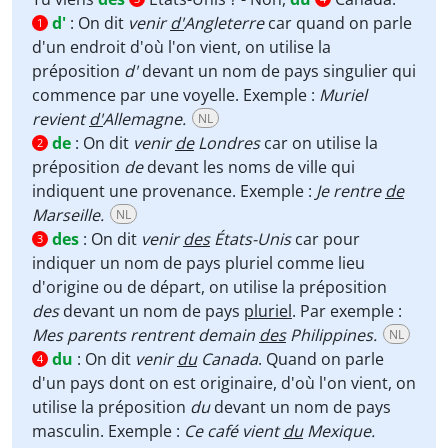
d'
:
On dit
venir
d'
Angleterre
car quand on parle
1
d'un endroit d'où l'on vient, on utilise la
préposition
d'
devant un nom de pays singulier qui
commence par une voyelle. Exemple :
Muriel
revient
d'
Allemagne.
NL
de
:
On dit
venir
de
Londres
car on utilise la
2
préposition
de
devant les noms de ville qui
indiquent une provenance. Exemple :
Je rentre
de
Marseille.
NL
des
:
On dit
venir
des
États-Unis
car pour
3
indiquer un nom de pays pluriel comme lieu
d'origine ou de départ, on utilise la préposition
des
devant un nom de pays
pluriel
. Par exemple :
Mes parents rentrent demain
des
Philippines.
NL
du
:
On dit
venir
du
Canada
. Quand on parle
4
d'un pays dont on est originaire, d'où l'on vient, on
utilise la préposition
du
devant un nom de pays
masculin. Exemple :
Ce café vient
du
Mexique.