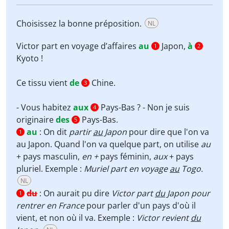
Choisissez la bonne préposition.
NL
Victor part en voyage d’affaires
au
Japon,
à
1
2
Kyoto !
Ce tissu vient
de
Chine.
3
- Vous habitez
aux
Pays-Bas ? - Non je suis
4
originaire
des
Pays-Bas.
5
au
:
On dit
partir
au
Japon
pour dire que l'on va
1
au Japon. Quand l'on va quelque part, on utilise
au
+ pays masculin,
en +
pays féminin,
aux
+ pays
pluriel. Exemple :
Muriel part en voyage
au
Togo.
NL
du
:
On aurait pu dire
Victor part
du
Japon pour
1
rentrer en France
pour parler d'un pays d'où il
vient, et non où il va. Exemple :
Victor revient
du