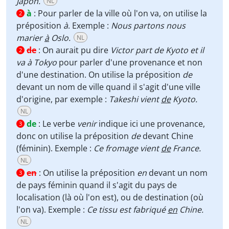
Japon.
NL
à
:
Pour parler de la ville où l'on va, on utilise la
2
préposition
à
. Exemple :
Nous partons nous
marier
à
Oslo.
NL
de
:
On aurait pu dire
Victor part de Kyoto et il
2
va à Tokyo
pour parler d'une provenance et non
d'une destination. On utilise la préposition
de
devant un nom de ville quand il s'agit d'une ville
d'origine, par exemple :
Takeshi vient
de
Kyoto.
NL
de
:
Le verbe
venir
indique ici une provenance,
3
donc on utilise la préposition
de
devant Chine
(féminin). Exemple :
Ce fromage vient
de
France.
NL
en
:
On utilise la préposition
en
devant un nom
3
de pays féminin quand il s'agit du pays de
localisation (là où l'on est), ou de destination (où
l'on va). Exemple :
Ce tissu est fabriqué
en
Chine.
NL