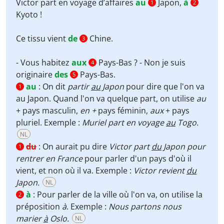
Victor part en voyage d’affaires
au
Japon,
à
1
2
Kyoto !
Ce tissu vient
de
Chine.
3
- Vous habitez
aux
Pays-Bas ? - Non je suis
4
originaire
des
Pays-Bas.
5
au
:
On dit
partir
au
Japon
pour dire que l'on va
1
au Japon. Quand l'on va quelque part, on utilise
au
+ pays masculin,
en +
pays féminin,
aux
+ pays
pluriel. Exemple :
Muriel part en voyage
au
Togo.
NL
du
:
On aurait pu dire
Victor part
du
Japon pour
1
rentrer en France
pour parler d'un pays d'où il
vient, et non où il va. Exemple :
Victor revient
du
Japon.
NL
à
:
Pour parler de la ville où l'on va, on utilise la
2
préposition
à
. Exemple :
Nous partons nous
marier
à
Oslo.
NL