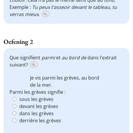
couloir.
Cela n’a pas le même sens que
au fond
.
Exemple :
Tu peux t’asseoir devant le tableau, tu
verras mieux.
NL
Oefening 2
Que signifient
parmi
et
au bord de
dans l'extrait
suivant?
NL
Je vis
parmi
les grèves,
au bord
de
la mer.
Parmi les grèves signifie :
sous les grèves
devant les grèves
dans les grèves
derrière les grèves