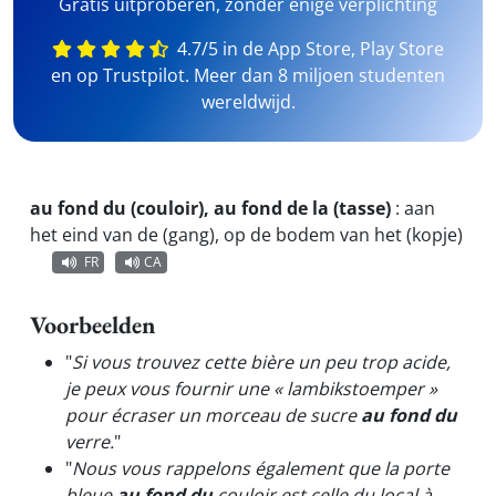
Gratis uitproberen, zonder enige verplichting
4.7/5 in de App Store, Play Store
en op Trustpilot. Meer dan 8 miljoen studenten
wereldwijd.
au fond du (couloir), au fond de la (tasse)
:
aan
het eind van de (gang), op de bodem van het (kopje)
FR
CA
Voorbeelden
"
Si vous trouvez cette bière un peu trop acide,
je peux vous fournir une « lambikstoemper »
pour écraser un morceau de sucre
au fond du
verre.
"
"
Nous vous rappelons également que la porte
bleue
au fond du
couloir est celle du local à