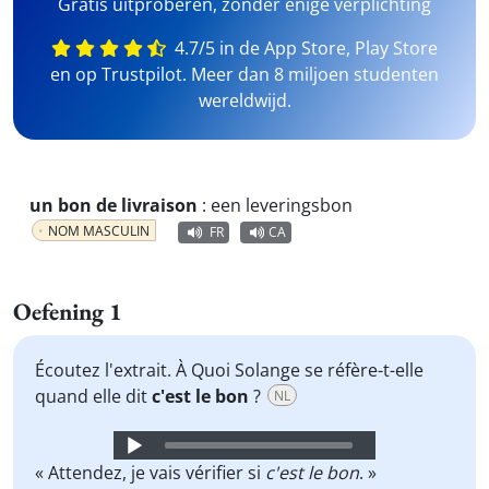
Gratis uitproberen, zonder enige verplichting
4.7/5 in de App Store, Play Store
en op Trustpilot. Meer dan 8 miljoen studenten
wereldwijd.
un bon de livraison
:
een leveringsbon
NOM MASCULIN
FR
CA
Oefening 1
Écoutez l'extrait. À Quoi Solange se réfère-t-elle
quand elle dit
c'est le bon
?
NL
Audio
Player
« Attendez, je vais vérifier si
c'est le bon
. »