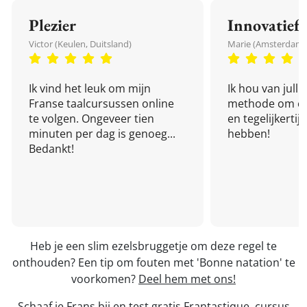
Plezier
Innovatief
Victor (Keulen, Duitsland)
Marie (Amsterdam,
Ik vind het leuk om mijn
Ik hou van julli
Franse taalcursussen online
methode om een
te volgen. Ongeveer tien
en tegelijkertijd
minuten per dag is genoeg...
hebben!
Bedankt!
Heb je een slim ezelsbruggetje om deze regel te
onthouden? Een tip om fouten met 'Bonne natation' te
voorkomen?
Deel hem met ons!
Schaaf je Frans bij en test gratis
Frantastique, cursus