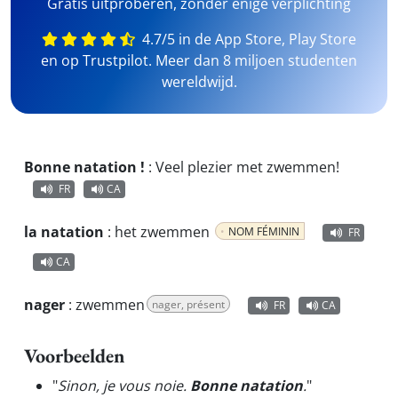
Gratis uitproberen, zonder enige verplichting
4.7/5 in de App Store, Play Store
en op Trustpilot. Meer dan 8 miljoen studenten
wereldwijd.
Bonne natation !
:
Veel plezier met zwemmen!
FR
CA
la natation
:
het zwemmen
NOM FÉMININ
FR
CA
nager
:
zwemmen
nager, présent
FR
CA
Voorbeelden
"
Sinon, je vous noie.
Bonne natation
.
"