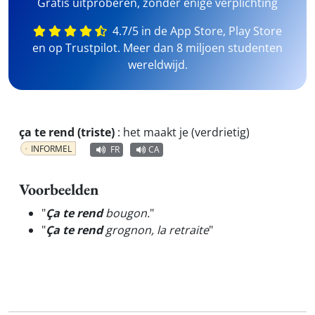
Gratis uitproberen, zonder enige verplichting
4.7/5 in de App Store, Play Store
en op Trustpilot. Meer dan 8 miljoen studenten
wereldwijd.
ça te rend (triste)
:
het maakt je (verdrietig)
INFORMEL
FR
CA
Voorbeelden
"
Ça te rend
bougon.
"
"
Ça te rend
grognon, la retraite
"