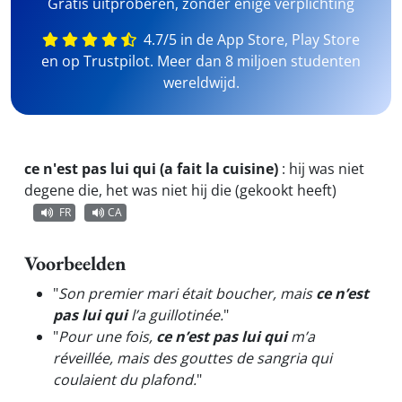
Gratis uitproberen, zonder enige verplichting
4.7/5 in de App Store, Play Store
en op Trustpilot. Meer dan 8 miljoen studenten
wereldwijd.
ce n'est pas lui qui (a fait la cuisine)
:
hij was niet
degene die, het was niet hij die (gekookt heeft)
FR
CA
Voorbeelden
"
Son premier mari était boucher, mais
ce n’est
pas lui qui
l’a guillotinée.
"
"
Pour une fois,
ce n’est pas lui qui
m’a
réveillée, mais des gouttes de sangria qui
coulaient du plafond.
"