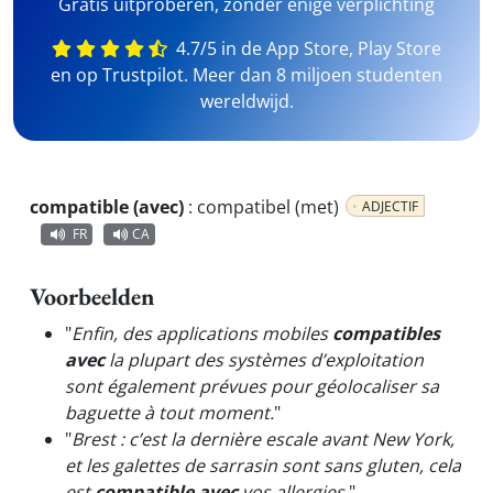
Gratis uitproberen, zonder enige verplichting
4.7/5 in de App Store, Play Store
en op Trustpilot. Meer dan 8 miljoen studenten
wereldwijd.
compatible (avec)
:
compatibel (met)
ADJECTIF
FR
CA
Voorbeelden
"
Enfin, des applications mobiles
compatibles
avec
la plupart des systèmes d’exploitation
sont également prévues pour géolocaliser sa
baguette à tout moment.
"
"
Brest : c’est la dernière escale avant New York,
et les galettes de sarrasin sont sans gluten, cela
est
compatible avec
vos allergies.
"