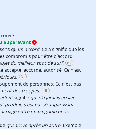
trouvé.
ieu auparavant
.
2
sens qu’
un accord
. Cela signifie que les
t des compromis pour être d’accord.
et du meilleur spot de surf.
NL
 accepté, accordé, autorisé. Ce n’est
périeurs.
NL
roupement de personnes. Ce n’est pas
ement des troupes
.
NL
cédent
signifie
qui n’a jamais eu lieu
est produit, s’est passé auparavant
.
mariage entre un pingouin et un
 de
qui arrive après un autre
. Exemple :