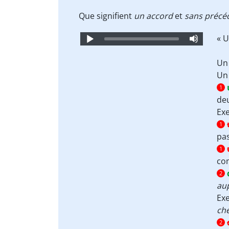
Que signifient
un accord
et
sans précé
Audio
« 
Player
Un 
Un
1
deu
Ex
1
pa
1
c
2
aup
Ex
che
2