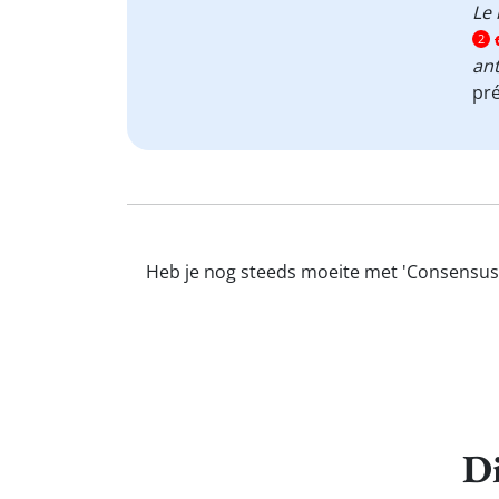
Le 
2
an
pré
Heb je nog steeds moeite met 'Consensus'?
Di