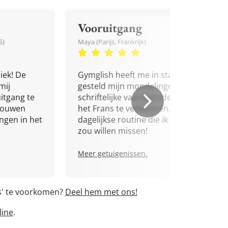
Vooruitgang
S)
Maya (Parijs, Frankrijk)
iek! De
Gymglish heeft me in staat
mij
gesteld mijn mondelinge en
itgang te
schriftelijke vaardigheden in
trouwen
het Frans te verbeteren. Een
ingen in het
dagelijkse routine die ik niet
zou willen missen!
Meer getuigenissen.
s' te voorkomen?
Deel hem met ons!
line
.