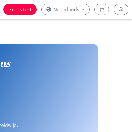
Gratis test
Nederlands
us
reldwijd.