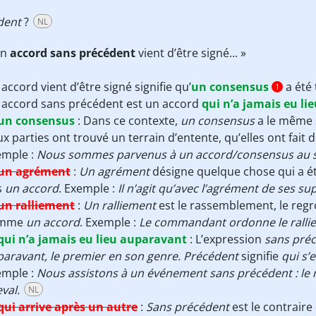
dent
?
NL
Un
accord sans précédent
vient d’être signé... »
accord vient d’être signé signifie qu’
un consensus
a été 
1
 accord sans précédent est un accord
qui n’a jamais eu l
un consensus
:
Dans ce contexte,
un consensus
a le même 
x parties ont trouvé un terrain d’entente, qu’elles ont fai
emple :
Nous sommes parvenus à un accord/consensus au suj
un agrément
:
Un agrément
désigne quelque chose qui a été
s
un accord
. Exemple :
Il n’agit qu’avec l’agrément de ses su
un ralliement
:
Un ralliement
est le rassemblement, le reg
omme
un accord
. Exemple :
Le commandant ordonne le ralli
qui n’a jamais eu lieu auparavant
:
L’expression
sans pré
aravant, le premier en son genre.
Précédent
signifie
qui s’
emple :
Nous assistons à un événement sans précédent : le 
val
.
NL
qui arrive après un autre
:
Sans précédent
est le contraire