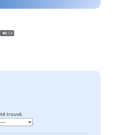
CA
té trouvé.
.