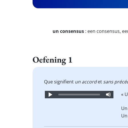
un consensus
:
een consensus, e
Oefening 1
Que signifient
un accord
et
sans précé
Audio
« 
Player
Un 
Un