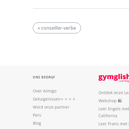
« conseiller-verbe
ONS BEDRIJF
Over Aimigo
Ontdek onze Le
Getuigenissen
⭐️ ⭐️ ⭐️ ⭐️
Webshop 🛍
Word onze partner
Leer Engels me
Pers
California
Blog
Leer Frans met 