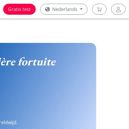
Gratis test
Nederlands
re fortuite
reldwijd.