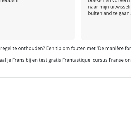
hebben!
boeken en vol ver
naar mijn uitwissel
buitenland te gaan.
 regel te onthouden? Een tip om fouten met 'De manière fo
af je Frans bij en test gratis
Frantastique, cursus Franse on