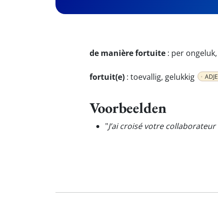
de manière fortuite
:
per ongeluk, 
fortuit(e)
:
toevallig, gelukkig
ADJE
Voorbeelden
"
J’ai croisé votre collaborateu