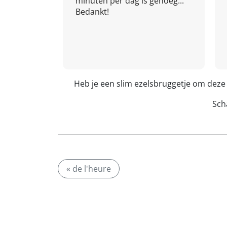
minuten per dag is genoeg...
Bedankt!
Heb je een slim ezelsbruggetje om deze
Scha
« de l'heure