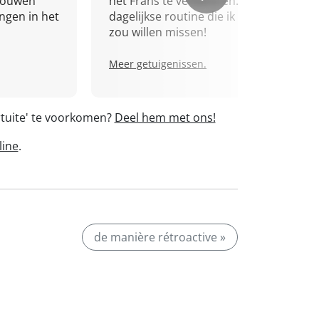
trouwen
het Frans te verbeteren. Een
ingen in het
dagelijkse routine die ik niet
zou willen missen!
Meer getuigenissen.
rtuite' te voorkomen?
Deel hem met ons!
line
.
de manière rétroactive »