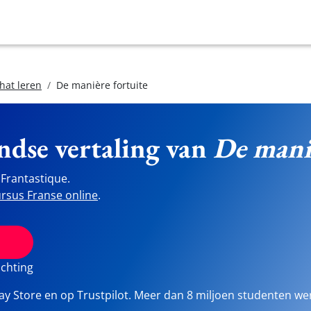
hat leren
De manière fortuite
ndse vertaling van
De maniè
Frantastique.
rsus Franse online
.
ichting
lay Store en op Trustpilot. Meer dan 8 miljoen studenten we