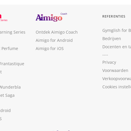
REFERENTIES
Gymglish for 
arning Series
Ontdek Aimigo Coach
Bedrijven
Aimigo for Android
Docenten en t
t Perfume
Aimigo for iOS
----
Privacy
Frantastique
Voorwaarden
t
Verkoopvoorw
Cookies instel
 Wunderbla
met Saga
ndroid
S