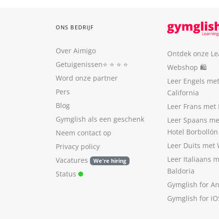
ONS BEDRIJF
Over Aimigo
Ontdek onze Le
Getuigenissen
⭐️ ⭐️ ⭐️ ⭐️
Webshop 🛍
Word onze partner
Leer Engels me
Pers
California
Blog
Leer Frans met 
Gymglish als een geschenk
Leer Spaans me
Hotel Borbollón
Neem contact op
Leer Duits met
Privacy policy
Leer Italiaans 
Vacatures
We're hiring
Baldoria
Status
Gymglish for A
Gymglish for iO