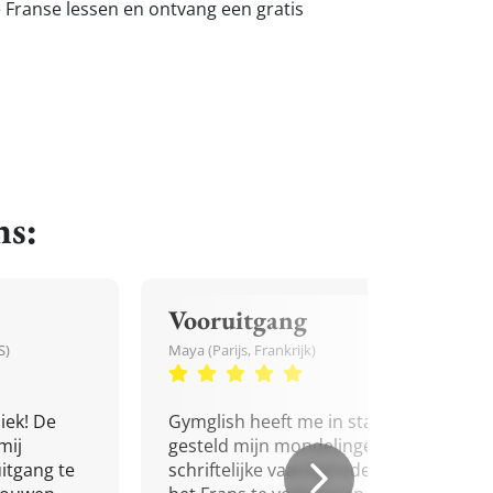
e Franse lessen en ontvang een gratis
ns:
Vooruitgang
S)
Maya (Parijs, Frankrijk)
iek! De
Gymglish heeft me in staat
mij
gesteld mijn mondelinge en
itgang te
schriftelijke vaardigheden in