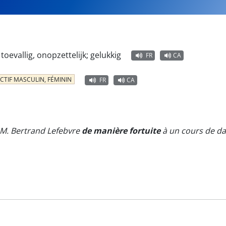
toevallig, onopzettelijk; gelukkig
FR
CA
CTIF MASCULIN, FÉMININ
FR
CA
r M. Bertrand Lefebvre
de manière fortuite
à un cours de da