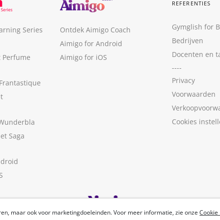
REFERENTIES
Gymglish for 
arning Series
Ontdek Aimigo Coach
Bedrijven
Aimigo for Android
Docenten en t
t Perfume
Aimigo for iOS
----
Privacy
Frantastique
Voorwaarden
t
Verkoopvoorw
Cookies instel
 Wunderbla
met Saga
ndroid
S
ren, maar ook voor marketingdoeleinden. Voor meer informatie, zie onze
Cookie 