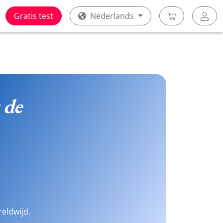
Gratis test
Nederlands
 de
reldwijd.