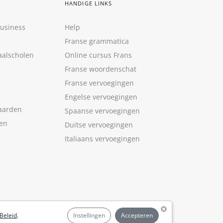
HANDIGE LINKS
Business
Help
Franse grammatica
aalscholen
Online cursus Frans
Franse woordenschat
Franse vervoegingen
Engelse vervoegingen
aarden
Spaanse vervoegingen
len
Duitse vervoegingen
Italiaans vervoegingen
Beleid
.
Instellingen
Accepteren