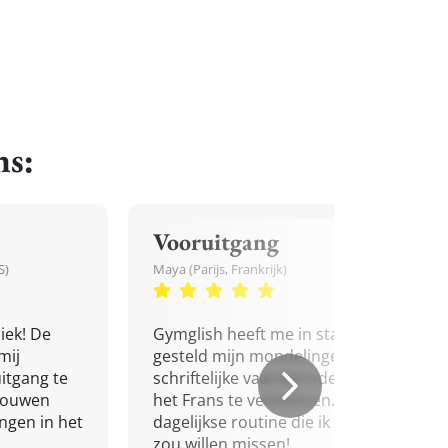
ns:
Vooruitgang
S)
Maya (Parijs, Frankrijk)
iek! De
Gymglish heeft me in staat
mij
gesteld mijn mondelinge en
itgang te
schriftelijke vaardigheden in
trouwen
het Frans te verbeteren. Een
ingen in het
dagelijkse routine die ik niet
zou willen missen!