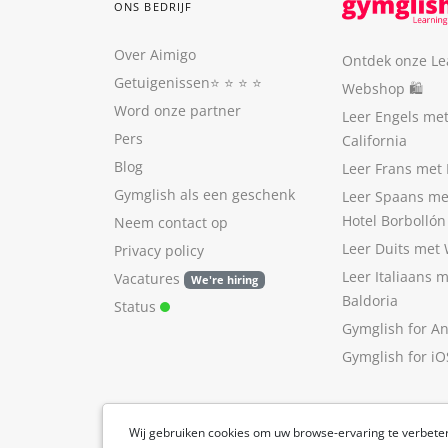
ONS BEDRIJF
Over Aimigo
Ontdek onze Le
Getuigenissen
⭐️ ⭐️ ⭐️ ⭐️
Webshop 🛍
Word onze partner
Leer Engels me
Pers
California
Blog
Leer Frans met 
Gymglish als een geschenk
Leer Spaans me
Hotel Borbollón
Neem contact op
Leer Duits met
Privacy policy
Leer Italiaans 
Vacatures
We're hiring
Baldoria
Status
Gymglish for A
Gymglish for iO
Wij gebruiken cookies om uw browse-ervaring te verbete