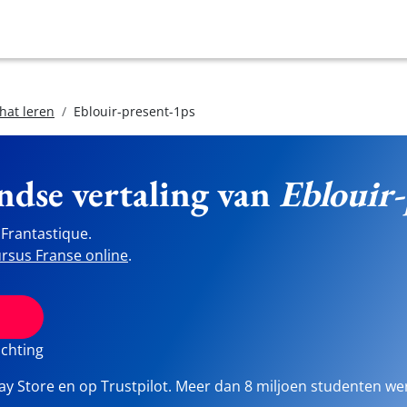
hat leren
Eblouir-present-1ps
ndse vertaling van
Eblouir-
Frantastique.
rsus Franse online
.
ichting
lay Store en op Trustpilot. Meer dan 8 miljoen studenten we