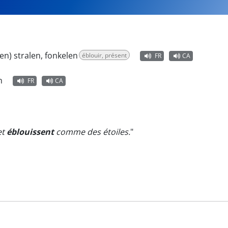
en) stralen, fonkelen
éblouir, présent
FR
CA
n
FR
CA
et
éblouissent
comme des étoiles.
"