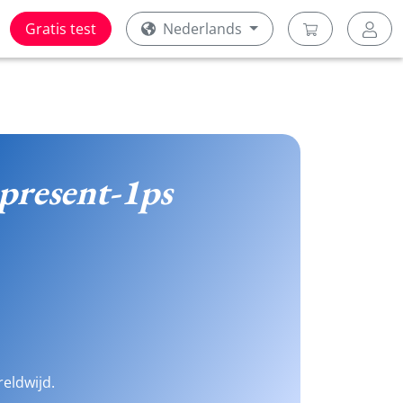
Gratis test
Nederlands
present-1ps
reldwijd.