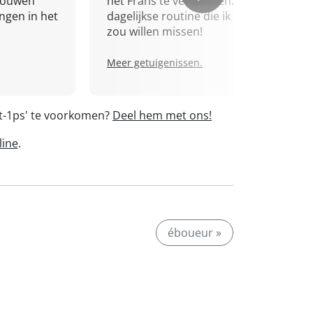
trouwen
het Frans te verbeteren. Een
ingen in het
dagelijkse routine die ik niet
zou willen missen!
Meer getuigenissen.
nt-1ps' te voorkomen?
Deel hem met ons!
line
.
éboueur »