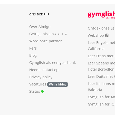
ONS BEDRIJF
Over Aimigo
Ontdek onze Le
Getuigenissen
⭐️ ⭐️ ⭐️ ⭐️
Webshop 🛍
Word onze partner
Leer Engels me
Pers
California
Blog
Leer Frans met 
Gymglish als een geschenk
Leer Spaans me
Hotel Borbollón
Neem contact op
Leer Duits met
Privacy policy
Leer Italiaans 
Vacatures
We're hiring
Baldoria
Status
Gymglish for A
Gymglish for iO