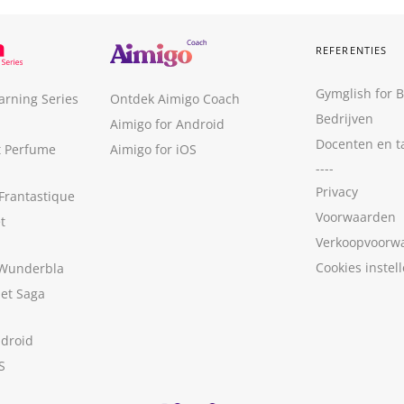
REFERENTIES
Gymglish for 
arning Series
Ontdek Aimigo Coach
Bedrijven
Aimigo for Android
Docenten en t
t Perfume
Aimigo for iOS
----
Privacy
Frantastique
Voorwaarden
t
Verkoopvoorw
Cookies instel
 Wunderbla
met Saga
ndroid
S