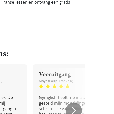
e Franse lessen en ontvang een gratis
ns:
Vooruitgang
S)
Maya (Parijs, Frankrijk)
iek! De
Gymglish heeft me in staat
mij
gesteld mijn mondelinge en
itgang te
schriftelijke vaardigheden in