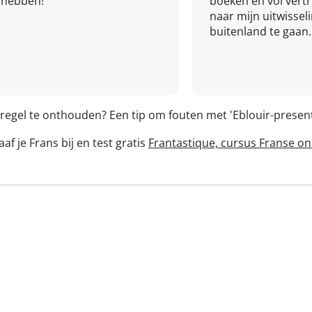
hebben!
boeken en vol ver
naar mijn uitwissel
buitenland te gaan.
 regel te onthouden? Een tip om fouten met 'Eblouir-prese
af je Frans bij en test gratis
Frantastique, cursus Franse on