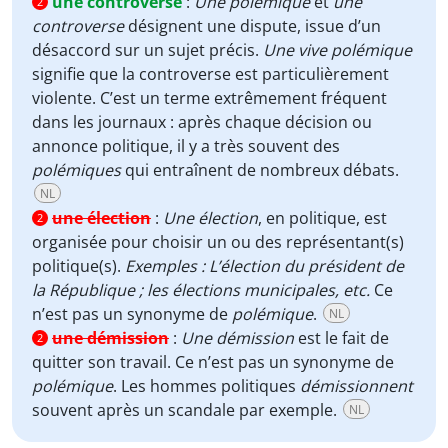
une controverse
:
Une polémique
et
une
2
controverse
désignent une dispute, issue d’un
désaccord sur un sujet précis.
Une vive polémique
signifie que la controverse est particulièrement
violente. C’est un terme extrêmement fréquent
dans les journaux : après chaque décision ou
annonce politique, il y a très souvent des
polémiques
qui entraînent de nombreux débats.
NL
une élection
:
Une élection
, en politique, est
2
organisée pour choisir un ou des représentant(s)
politique(s).
Exemples : L’élection du président de
la République ; les élections municipales, etc.
Ce
n’est pas un synonyme de
polémique
.
NL
une démission
:
Une démission
est le fait de
2
quitter son travail. Ce n’est pas un synonyme de
polémique
. Les hommes politiques
démissionnent
souvent après un scandale par exemple.
NL