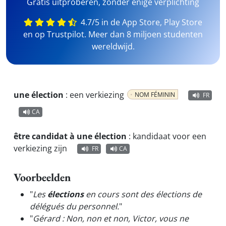
Gratis uitproberen, zonder enige verplichting
4.7/5 in de App Store, Play Store
en op Trustpilot. Meer dan 8 miljoen studenten
wereldwijd.
une élection
:
een verkiezing
NOM FÉMININ
FR
CA
être candidat à une élection
:
kandidaat voor een
verkiezing zijn
FR
CA
Voorbeelden
"
Les
élections
en cours sont des élections de
délégués du personnel.
"
"
Gérard : Non, non et non, Victor, vous ne