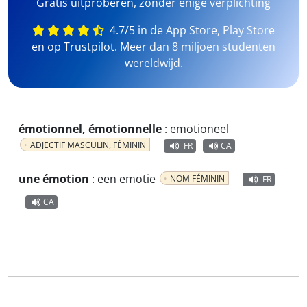
Gratis uitproberen, zonder enige verplichting
4.7/5 in de App Store, Play Store
en op Trustpilot. Meer dan 8 miljoen studenten
wereldwijd.
émotionnel, émotionnelle
:
emotioneel
ADJECTIF MASCULIN, FÉMININ
FR
CA
une émotion
:
een emotie
NOM FÉMININ
FR
CA