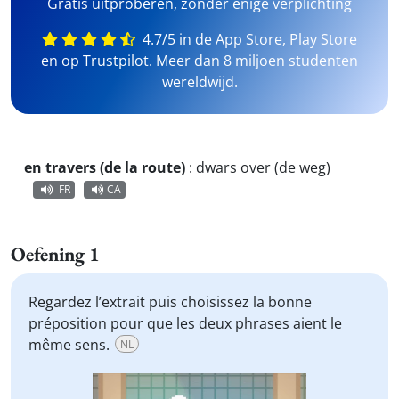
Gratis uitproberen, zonder enige verplichting
4.7/5 in de App Store, Play Store
en op Trustpilot. Meer dan 8 miljoen studenten
wereldwijd.
en travers (de la route)
:
dwars over (de weg)
FR
CA
Oefening 1
Regardez l’extrait puis choisissez la bonne
préposition pour que les deux phrases aient le
même sens.
NL
Video