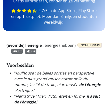
Gratis uitproberen, zonder enige verplichting
4.7/5 in de App Store, Play Store
en op Trustpilot. Meer dan 8 miljoen studenten
wereldwijd.
(avoir de) l'énergie
:
energie (hebben)
NOM FÉMININ
FR
CA
Voorbeelden
"
Mulhouse : de belles sorties en perspective
avec le plus grand musée automobile du
monde, la cité du train, et le musée
de l’énergie
électrique.
"
"
Narratrice : Hier, Victor était en forme,
il avait
de l’énergie
.
"