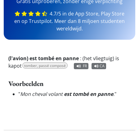
Gratis uitproberen, zonder enige verplichting
4.7/5 in de App Store, Play Store
en op Trustpilot. Meer dan 8 miljoen studenten
wereldwijd.
(l'avion) est tombé en panne
:
(het vliegtuig) is
kapot
tomber, passé composé
FR
CA
Voorbeelden
"
Mon cheval volant
est tombé en panne
.
"