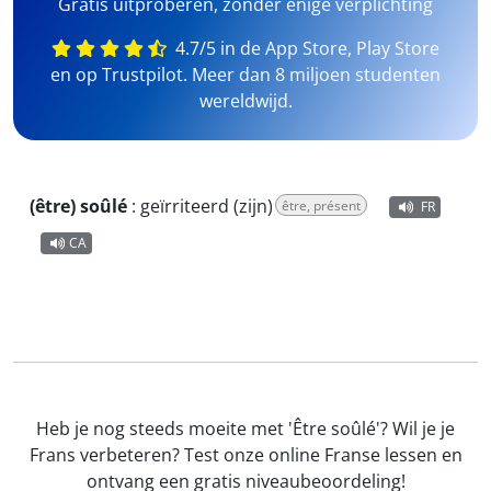
Gratis uitproberen, zonder enige verplichting
4.7/5 in de App Store, Play Store
en op Trustpilot. Meer dan 8 miljoen studenten
wereldwijd.
(être) soûlé
:
geïrriteerd (zijn)
être, présent
FR
CA
Heb je nog steeds moeite met 'Être soûlé'? Wil je je
Frans verbeteren? Test onze online Franse lessen en
ontvang een gratis niveaubeoordeling!