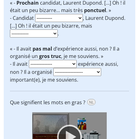
« -
Prochain
candidat, Laurent Dupond. […] Oh ! il
était un peu bizarre… mais très
ponctuel
. »
- Candidat
, Laurent Dupond.
[...] Oh ! il était un peu bizarre, mais
.
« - Il avait
pas mal
d’expérience aussi, non ? Il a
organisé un
gros truc
, je me souviens. »
- Il avait
expérience aussi,
non ? Il a organisé
important(e), je me souviens.
Que signifient les mots en gras ?
NL
Video
Player