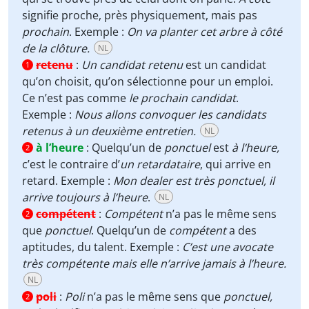
signifie proche, près physiquement, mais pas
prochain
. Exemple :
On va planter cet arbre à côté
de la clôture.
NL
retenu
:
Un candidat retenu
est un candidat
1
qu’on choisit, qu’on sélectionne pour un emploi.
Ce n’est pas comme
le prochain candidat
.
Exemple :
Nous allons convoquer les candidats
retenus à un deuxième entretien.
NL
à l’heure
:
Quelqu’un de
ponctuel
est
à l’heure,
2
c’est le contraire d’
un retardataire
, qui arrive en
retard. Exemple :
Mon dealer est très ponctuel, il
arrive toujours à l’heure
.
NL
compétent
:
Compétent
n’a pas le même sens
2
que
ponctuel
. Quelqu’un de
compétent
a des
aptitudes, du talent. Exemple :
C’est une avocate
très compétente mais elle n’arrive jamais à l’heure.
NL
poli
:
Poli
n’a pas le même sens que
ponctuel,
2