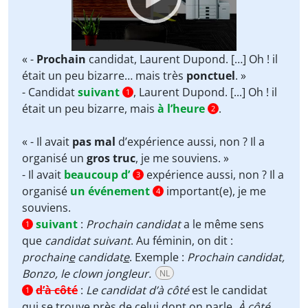
« -
Prochain
candidat, Laurent Dupond. […] Oh ! il
était un peu bizarre… mais très
ponctuel
. »
- Candidat
suivant
, Laurent Dupond. [...] Oh ! il
1
était un peu bizarre, mais
à l’heure
.
2
« - Il avait
pas mal
d’expérience aussi, non ? Il a
organisé un
gros truc
, je me souviens. »
- Il avait
beaucoup d’
expérience aussi, non ? Il a
3
organisé
un événement
important(e), je me
4
souviens.
suivant
:
Prochain candidat
a le même sens
1
que
candidat suivant
. Au féminin, on dit :
prochain
e
candidat
e
. Exemple :
Prochain candidat,
Bonzo, le clown jongleur.
NL
d’à côté
:
Le candidat d’à côté
est le candidat
1
qui se trouve près de celui dont on parle.
À côté