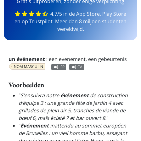
Gratis uitproberen, zonder enige verplichting
4.7/5 in de App Store, Play Store
en op Trustpilot. Meer dan 8 miljoen studenten
wereldwijd.
un événement
:
een evenement, een gebeurtenis
NOM MASCULIN
FR
CA
Voorbeelden
"
S’ensuivra notre
événement
de construction
d’équipe 3 : une grande fête de jardin 4 avec
grillades de plein air 5, tranches de viande de
bœuf 6, maïs éclaté 7 et bar ouvert 8.
"
"
Événement
inattendu au sommet européen
de Bruxelles : un vieil homme barbu, essayant
de se faire passer pour Victor Hugo, a pris la