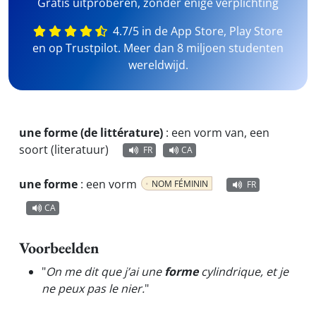
Gratis uitproberen, zonder enige verplichting
4.7/5 in de App Store, Play Store
en op Trustpilot. Meer dan 8 miljoen studenten
wereldwijd.
une forme (de littérature)
:
een vorm van, een
soort (literatuur)
FR
CA
une forme
:
een vorm
NOM FÉMININ
FR
CA
Voorbeelden
"
On me dit que j’ai une
forme
cylindrique, et je
ne peux pas le nier.
"