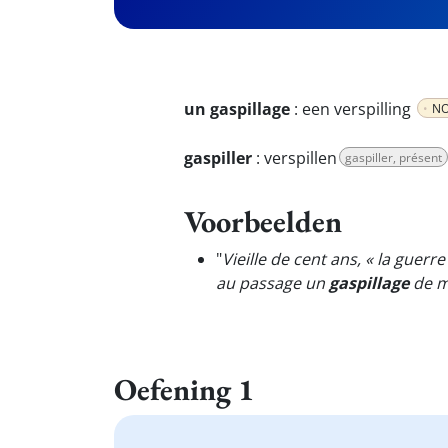
un gaspillage
:
een verspilling
NO
gaspiller
:
verspillen
gaspiller, présent
Voorbeelden
"
Vieille de cent ans, « la guer
au passage un
gaspillage
de mi
Oefening 1