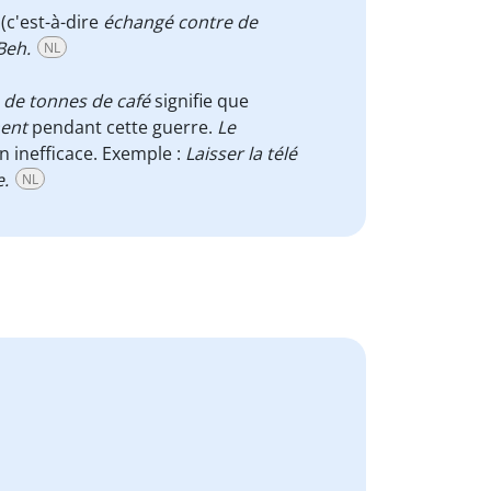
(c'est-à-dire
échangé contre de
-Beh.
NL
s de tonnes de café
signifie que
ment
pendant cette guerre.
Le
on inefficace. Exemple :
Laisser la télé
e.
NL