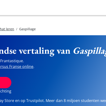
hat leren
Gaspillage
ndse vertaling van
Gaspilla
Frantastique.
rsus Franse online
.
ichting
lay Store en op Trustpilot. Meer dan 8 miljoen studenten we