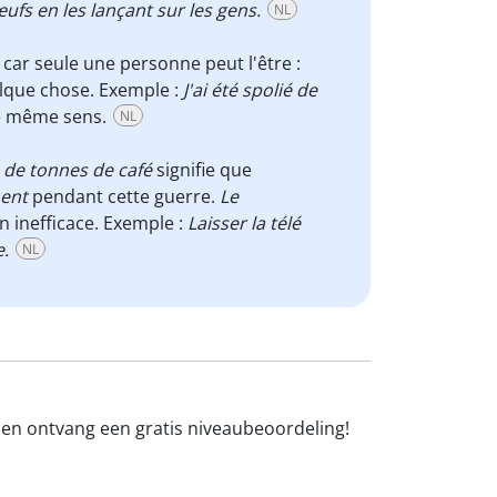
ufs en les lançant sur les gens.
NL
, car seule une personne peut l'être :
elque chose. Exemple :
J'ai été spolié de
le même sens.
NL
s de tonnes de café
signifie que
ment
pendant cette guerre.
Le
on inefficace. Exemple :
Laisser la télé
e.
NL
n en ontvang een gratis niveaubeoordeling!