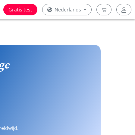
Gratis test
Nederlands
ge
reldwijd.