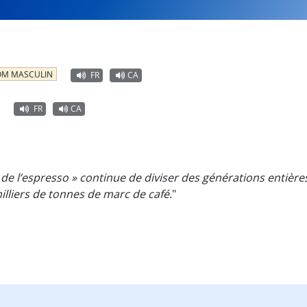
M MASCULIN
FR
CA
FR
CA
re de l’espresso » continue de diviser des générations entiè
lliers de tonnes de marc de café.
"