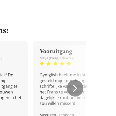
ns:
Vooruitgang
S)
Maya (Parijs, Frankrijk)
iek! De
Gymglish heeft me in staat
mij
gesteld mijn mondelinge en
itgang te
schriftelijke vaardigheden in
trouwen
het Frans te verbeteren. Een
ingen in het
dagelijkse routine die ik niet
zou willen missen!
Meer getuigenissen.