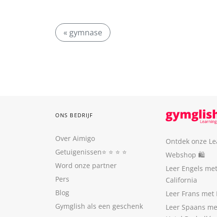
« gymnase
ONS BEDRIJF
Over Aimigo
Ontdek onze Le
Getuigenissen
⭐️ ⭐️ ⭐️ ⭐️
Webshop 🛍
Word onze partner
Leer Engels me
Pers
California
Blog
Leer Frans met 
Gymglish als een geschenk
Leer Spaans me