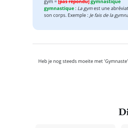
gym =
[pas répondu]
gymnastique
gymnastique
:
La gym
est une abréviat
son corps. Exemple :
Je fais de la gym
Heb je nog steeds moeite met 'Gymnaste'?
Di