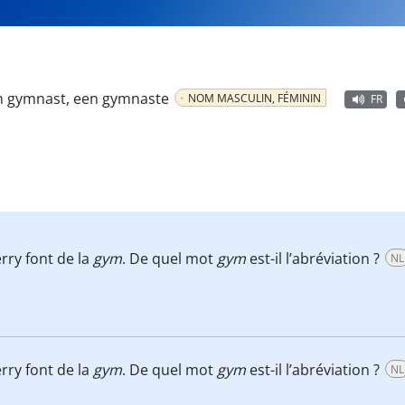
n gymnast, een gymnaste
NOM MASCULIN, FÉMININ
FR
erry font de la
gym
. De quel mot
gym
est-il l’abréviation ?
NL
erry font de la
gym
. De quel mot
gym
est-il l’abréviation ?
NL