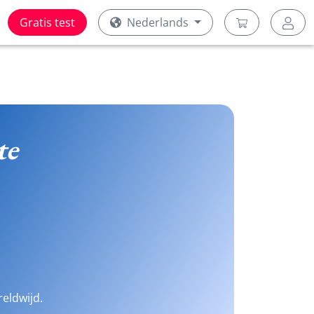
Gratis test
Nederlands
te
reldwijd.