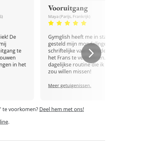
Vooruitgang
S)
Maya (Parijs, Frankrijk)
iek! De
Gymglish heeft me in staat
mij
gesteld mijn mondelinge en
itgang te
schriftelijke vaardigheden in
trouwen
het Frans te verbeteren. Een
ingen in het
dagelijkse routine die ik niet
zou willen missen!
Meer getuigenissen.
e' te voorkomen?
Deel hem met ons!
line
.