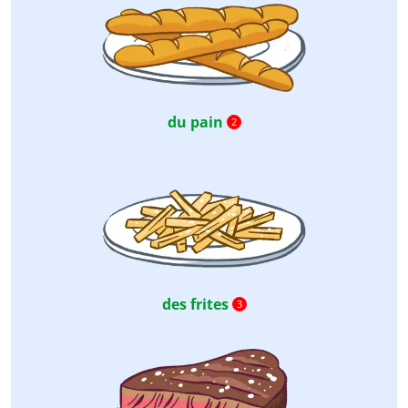
du pain
2
des frites
3