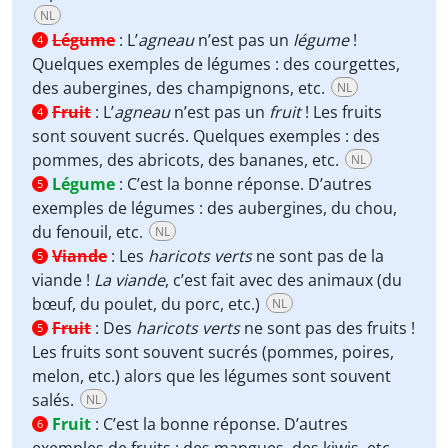
NL
Légume
:
L’
agneau
n’est pas un
légume
!
4
Quelques exemples de légumes : des courgettes,
des aubergines, des champignons, etc.
NL
Fruit
:
L’
agneau
n’est pas un
fruit
! Les fruits
4
sont souvent sucrés. Quelques exemples : des
pommes, des abricots, des bananes, etc.
NL
Légume
:
C’est la bonne réponse. D’autres
5
exemples de légumes : des aubergines, du chou,
du fenouil, etc.
NL
Viande
:
Les
haricots verts
ne sont pas de la
5
viande !
La viande
, c’est fait avec des animaux (du
bœuf, du poulet, du porc, etc.)
NL
Fruit
:
Des
haricots verts
ne sont pas des fruits !
5
Les fruits sont souvent sucrés (pommes, poires,
melon, etc.) alors que les légumes sont souvent
salés.
NL
Fruit
:
C’est la bonne réponse. D’autres
6