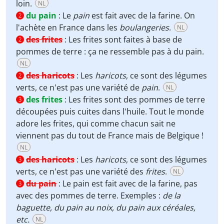
loin.
NL
du pain
:
Le
pain
est fait avec de la farine. On
2
l'achète en France dans les
boulangeries
.
NL
des frites
:
Les frites sont faites à base de
2
pommes de terre : ça ne ressemble pas à du pain.
NL
des haricots
:
Les
haricots
, ce sont des légumes
2
verts, ce n'est pas une variété de
pain
.
NL
des frites
:
Les frites sont des pommes de terre
3
découpées puis cuites dans l'huile. Tout le monde
adore les frites, qui comme chacun sait ne
viennent pas du tout de France mais de Belgique !
NL
des haricots
:
Les
haricots
, ce sont des légumes
3
verts, ce n'est pas une variété des
frites
.
NL
du pain
:
Le pain est fait avec de la farine, pas
3
avec des pommes de terre. Exemples :
de la
baguette, du pain au noix, du pain aux céréales,
etc.
NL