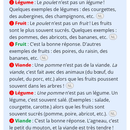
Légume
:
Le
poulet
n’est pas un
légume
!
2
Quelques exemples de légumes : des courgettes,
des aubergines, des champignons, etc.
NL
Fruit
:
Le
poulet
n’est pas un
fruit
! Les fruits
2
sont le plus souvent sucrés. Quelques exemples :
des pommes, des abricots, des bananes, etc.
NL
Fruit
:
C’est la bonne réponse. D’autres
3
exemples de fruits : des poires, du raisin, des
bananes, etc.
NL
Viande
:
Une
pomme
n’est pas de la viande.
La
3
viande
, c’est fait avec des animaux (du bœuf, du
poulet, du porc, etc.) alors que les fruits poussent
souvent dans les arbres !
NL
Légume
:
Une pomme
n’est pas un légume. Un
3
légume, c’est souvent salé. (Exemples : salade,
courgette, carotte.) alors que les fruits sont
souvent sucrés (pomme, poire, abricot, etc.).
NL
Viande
:
C’est la bonne réponse. L’agneau, c’est
4
le petit du mouton, et la viande est très tendre !