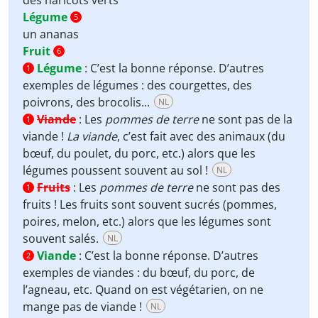
des haricots verts
Légume
5
un ananas
Fruit
6
Légume
:
C’est la bonne réponse. D’autres
1
exemples de légumes : des courgettes, des
poivrons, des brocolis...
NL
Viande
:
Les
pommes de terre
ne sont pas de la
1
viande !
La viande
, c’est fait avec des animaux (du
bœuf, du poulet, du porc, etc.) alors que les
légumes poussent souvent au sol !
NL
Fruits
:
Les
pommes de terre
ne sont pas des
1
fruits ! Les fruits sont souvent sucrés (pommes,
poires, melon, etc.) alors que les légumes sont
souvent salés.
NL
Viande
:
C’est la bonne réponse. D’autres
2
exemples de viandes : du bœuf, du porc, de
l’agneau, etc. Quand on est végétarien, on ne
mange pas de viande !
NL