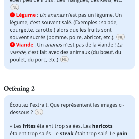
exemples de fruits : des mangues, des kiwis, etc.
NL
Légume
:
Un ananas
n’est pas un légume. Un
6
légume, c’est souvent salé. (Exemples : salade,
courgette, carotte.) alors que les fruits sont
souvent sucrés (pomme, poire, abricot, etc.).
NL
Viande
:
Un
ananas
n’est pas de la viande !
La
6
viande
, c’est fait avec des animaux (du bœuf, du
poulet, du porc, etc.)
NL
Oefening 2
Écoutez l'extrait. Que représentent les images ci-
dessous ?
NL
« Les
frites
étaient trop salées. Les
haricots
étaient trop salés. Le
steak
était trop salé. Le
pain