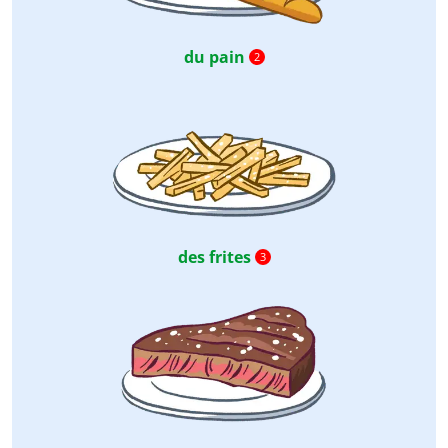
du pain
2
des frites
3