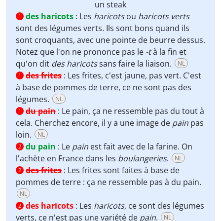
un steak
des haricots
:
Les
haricots
ou
haricots verts
1
sont des légumes verts. Ils sont bons quand ils
sont croquants, avec une pointe de beurre dessus.
Notez que l'on ne prononce pas le
-t
à la fin et
qu'on dit
des haricots
sans faire la liaison.
NL
des frites
:
Les frites, c'est jaune, pas vert. C'est
1
à base de pommes de terre, ce ne sont pas des
légumes.
NL
du pain
:
Le pain, ça ne ressemble pas du tout à
1
cela. Cherchez encore, il y a une image de
pain
pas
loin.
NL
du pain
:
Le
pain
est fait avec de la farine. On
2
l'achète en France dans les
boulangeries
.
NL
des frites
:
Les frites sont faites à base de
2
pommes de terre : ça ne ressemble pas à du pain.
NL
des haricots
:
Les
haricots
, ce sont des légumes
2
verts, ce n'est pas une variété de
pain
.
NL