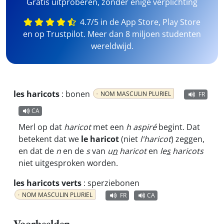
Gratis uitproberen, zonder enige verplichting
4.7/5 in de App Store, Play Store
en op Trustpilot. Meer dan 8 miljoen studenten
wereldwijd.
les haricots
:
bonen
NOM MASCULIN PLURIEL
FR
CA
Merl op dat
haricot
met een
h aspiré
begint. Dat
betekent dat we
le haricot
(niet
l'haricot
) zeggen,
en dat de
n
en de
s
van
u
n
haricot
en
le
s
haricots
niet uitgesproken worden.
les haricots verts
:
sperziebonen
NOM MASCULIN PLURIEL
FR
CA
Voorbeelden