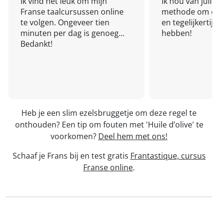
Ik vind het leuk om mijn
Ik hou van julli
Franse taalcursussen online
methode om een
te volgen. Ongeveer tien
en tegelijkertijd
minuten per dag is genoeg...
hebben!
Bedankt!
Heb je een slim ezelsbruggetje om deze regel te
onthouden? Een tip om fouten met 'Huile d’olive' te
voorkomen?
Deel hem met ons!
Schaaf je Frans bij en test gratis
Frantastique, cursus
Franse online
.