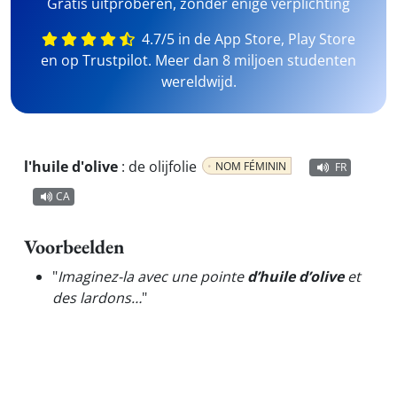
Gratis uitproberen, zonder enige verplichting
4.7/5 in de App Store, Play Store
en op Trustpilot. Meer dan 8 miljoen studenten
wereldwijd.
l'huile d'olive
:
de olijfolie
NOM FÉMININ
FR
CA
Voorbeelden
"
Imaginez-la avec une pointe
d’huile d’olive
et
des lardons…
"