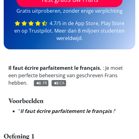
Gratis uitproberen, zonder enige verplichting
4.7/5 in de App Store, Play Store
en op Trustpilot. Meer dan 8 miljoen studenten
wereldwijd.
Il faut écrire parfaitement le français.
:
Je moet
een perfecte beheersing van geschreven Frans
hebben.
FR
CA
Voorbeelden
"
Il faut écrire parfaitement le français
!
"
Oefening 1