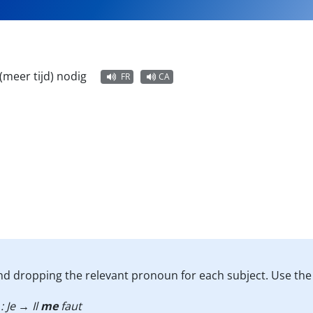
 (meer tijd) nodig
FR
CA
d dropping the relevant pronoun for each subject. Use the
 : Je → Il
me
faut