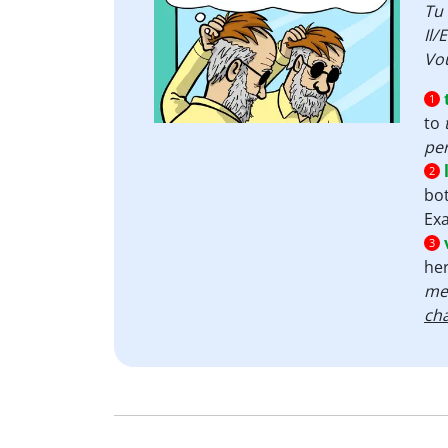
Tu
Il/
Vo
1
to
pe
2
bo
Ex
3
her
me
ch