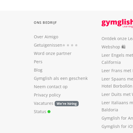
ONS BEDRIJF
Over Aimigo
Ontdek onze Le
Getuigenissen
⭐️ ⭐️ ⭐️ ⭐️
Webshop 🛍
Word onze partner
Leer Engels me
Pers
California
Blog
Leer Frans met 
Gymglish als een geschenk
Leer Spaans me
Hotel Borbollón
Neem contact op
Leer Duits met
Privacy policy
Leer Italiaans 
Vacatures
We're hiring
Baldoria
Status
Gymglish for A
Gymglish for iO