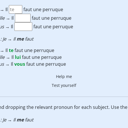
→ Il
faut une perruque
Elle
→ Il
faut une perruque
us
→ Il
faut une perruque
 : Je → Il
me
faut
→ Il
te
faut une perruque
Elle
→ Il
lui
faut une perruque
us
→ Il
vous
faut une perruque
Help me
Test yourself
d dropping the relevant pronoun for each subject. Use the
 : Je → Il
me
faut