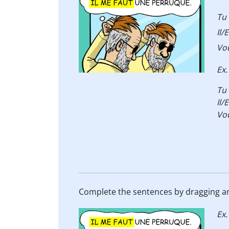
Tu
Il/
Vo
Ex.
Tu
Il/
Vo
Complete the sentences by dragging an
Ex.