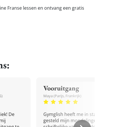
line Franse lessen en ontvang een gratis
ns:
Vooruitgang
S)
Maya (Parijs, Frankrijk)
iek! De
Gymglish heeft me in staat
mij
gesteld mijn mondelinge en
itgang te
schriftelijke vaardigheden in