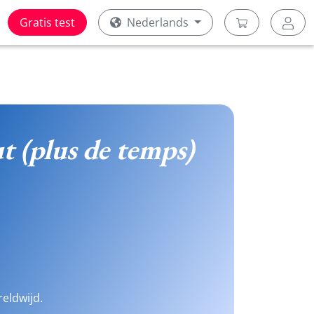
Gratis test
Nederlands
ut (plus de temps)
reldwijd.