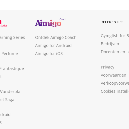
REFERENTIES
Gymglish for 
arning Series
Ontdek Aimigo Coach
Bedrijven
Aimigo for Android
Docenten en t
t Perfume
Aimigo for iOS
----
Privacy
Frantastique
Voorwaarden
t
Verkoopvoorw
Cookies instel
 Wunderbla
met Saga
ndroid
S