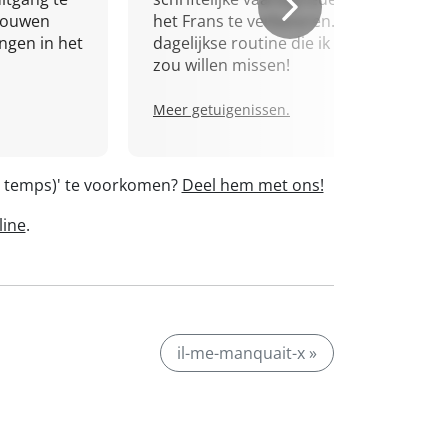
trouwen
het Frans te verbeteren. Een
ingen in het
dagelijkse routine die ik niet
zou willen missen!
Meer getuigenissen.
de temps)' te voorkomen?
Deel hem met ons!
line
.
il-me-manquait-x »