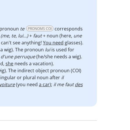
e pronoun
te
corresponds
PRONOMS COI
n
(me, te, lui…)
+
faut
+
noun (here,
une
 can't see anything!
You need
glasses).
a wig). The pronoun
lui
is used for
in d'une perruque
(he/she needs a wig).
ed,
she
needs a vacation).
g). The indirect object pronoun (COI)
singular or plural noun after
il
voiture
(you need
a car
);
il me faut
des