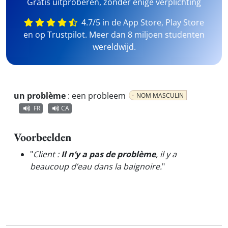
Gratis uitproberen, zonder enige verplichting
4.7/5 in de App Store, Play Store
en op Trustpilot. Meer dan 8 miljoen studenten
wereldwijd.
un problème
:
een probleem
NOM MASCULIN
FR
CA
Voorbeelden
"
Client :
Il n’y a pas de problème
, il y a
beaucoup d’eau dans la baignoire.
"