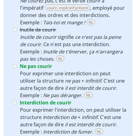
Ne courez pas,
c'est le verbe
courir
à
l'impératif
, employé pour
courir, impératif présent
donner des ordres et des interdictions.
Exemple :
Tais-toi et mange !
NL
Inutile de courir
Inutile de courir
signifie
ce n'est pas la peine
de courir
. Ce n'est pas une interdiction.
Exemple :
Inutile de t'énerver, ça n'arrangera
pas les choses.
NL
Ne pas courir
Pour exprimer une interdiction on peut
utiliser la structure
ne pas
+
infinitif
. C'est une
autre façon de dire
il est interdit de courir
.
Exemple :
Ne pas déranger.
NL
Interdiction de courir
Pour exprimer l'interdiction, on peut utiliser la
structure
Interdiction de
+
infinitif
. C'est une
autre façon de dire
il est interdit de courir
.
Exemple :
Interdiction de fumer.
NL