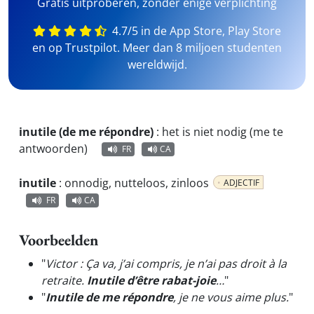
Gratis uitproberen, zonder enige verplichting
4.7/5 in de App Store, Play Store
en op Trustpilot. Meer dan 8 miljoen studenten
wereldwijd.
inutile (de me répondre)
:
het is niet nodig (me te
antwoorden)
FR
CA
inutile
:
onnodig, nutteloos, zinloos
ADJECTIF
FR
CA
Voorbeelden
"
Victor : Ça va, j’ai compris, je n’ai pas droit à la
retraite.
Inutile d’être rabat-joie
…
"
"
Inutile de me répondre
, je ne vous aime plus.
"