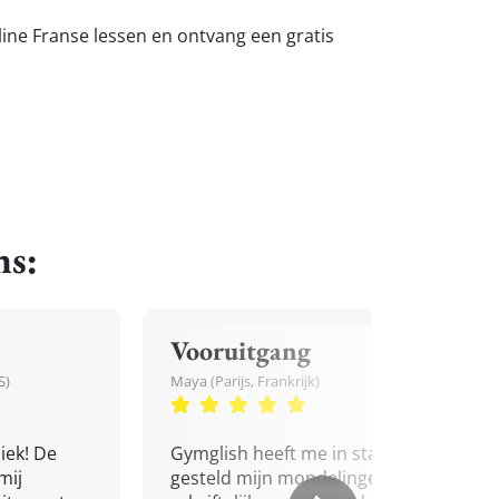
nline Franse lessen en ontvang een gratis
ns:
Vooruitgang
S)
Maya (Parijs, Frankrijk)
iek! De
Gymglish heeft me in staat
mij
gesteld mijn mondelinge en