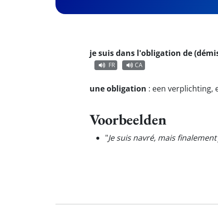
je suis dans l'obligation de (dém
FR
CA
une obligation
:
een verplichting, 
Voorbeelden
"
Je suis navré, mais finalemen