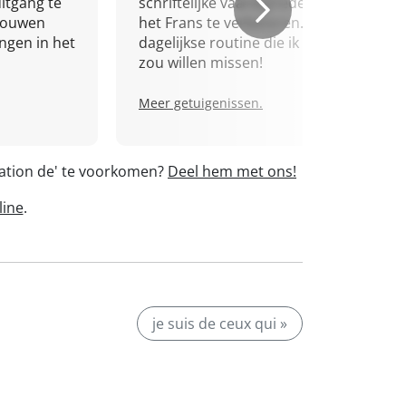
itgang te
schriftelijke vaardigheden in
trouwen
het Frans te verbeteren. Een
ingen in het
dagelijkse routine die ik niet
zou willen missen!
Meer getuigenissen.
igation de' te voorkomen?
Deel hem met ons!
line
.
je suis de ceux qui »