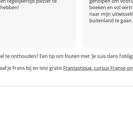
en tegelijkertijd plezier te
geholpen om vooru
hebben!
boeken en vol ver
naar mijn uitwissel
buitenland te gaan.
el te onthouden? Een tip om fouten met 'Je suis dans l’obl
af je Frans bij en test gratis
Frantastique, cursus Franse on