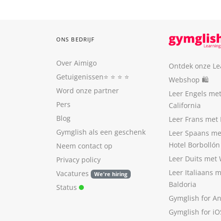
ONS BEDRIJF
Over Aimigo
Ontdek onze Le
Getuigenissen
⭐️ ⭐️ ⭐️ ⭐️
Webshop 🛍
Word onze partner
Leer Engels me
Pers
California
Blog
Leer Frans met 
Gymglish als een geschenk
Leer Spaans me
Hotel Borbollón
Neem contact op
Leer Duits met
Privacy policy
Leer Italiaans 
Vacatures
We're hiring
Baldoria
Status
Gymglish for A
Gymglish for iO