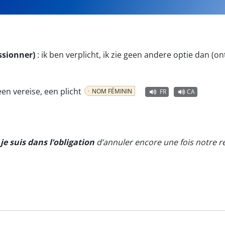
issionner)
:
ik ben verplicht, ik zie geen andere optie dan (o
een vereise, een plicht
NOM FÉMININ
FR
CA
t
je suis dans l’obligation
d’annuler encore une fois notre r