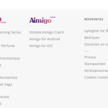
REFERENTIES
Gymglish for 
arning Series
Ontdek Aimigo Coach
Bedrijven
Aimigo for Android
Docenten en t
t Perfume
Aimigo for iOS
----
Privacy
Frantastique
Voorwaarden
t
Verkoopvoorw
Cookies instel
 Wunderbla
met Saga
ndroid
S