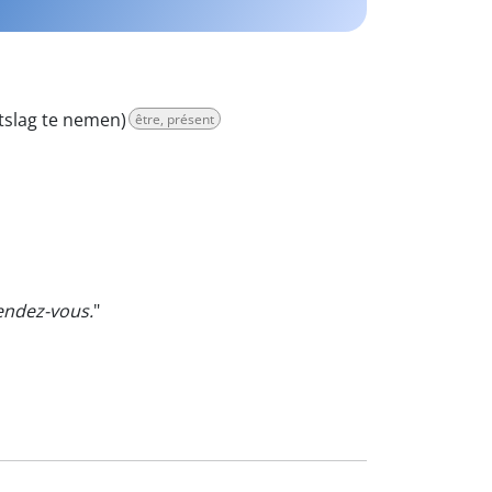
ntslag te nemen)
être, présent
endez-vous.
"