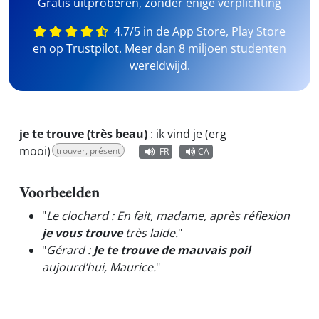
Gratis uitproberen, zonder enige verplichting
4.7/5 in de App Store, Play Store
en op Trustpilot. Meer dan 8 miljoen studenten
wereldwijd.
je te trouve (très beau)
:
ik vind je (erg
mooi)
trouver, présent
FR
CA
Voorbeelden
"
Le clochard : En fait, madame, après réflexion
je vous trouve
très laide.
"
"
Gérard :
Je te trouve de mauvais poil
aujourd’hui, Maurice.
"