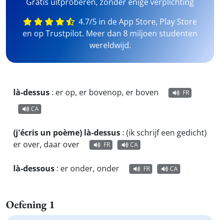
Gratis uitproberen, zonder enige verplichting
4.7/5 in de App Store, Play Store
en op Trustpilot. Meer dan 8 miljoen studenten
wereldwijd.
là-dessus
:
er op, er bovenop, er boven
FR
CA
(j'écris un poème) là-dessus
:
(ik schrijf een gedicht)
er over, daar over
FR
CA
là-dessous
:
er onder, onder
FR
CA
Oefening 1