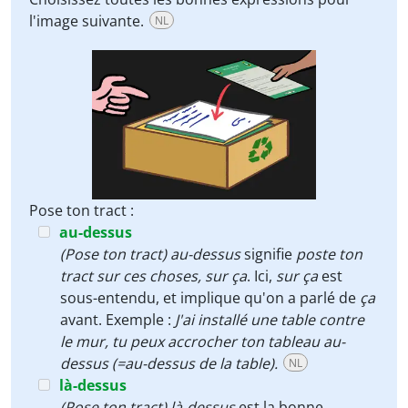
l'image suivante.
NL
Pose ton tract :
au-dessus
(Pose ton tract) au-dessus
signifie
poste ton
tract sur ces choses, sur ça
. Ici,
sur ça
est
sous-entendu, et implique qu'on a parlé de
ça
avant. Exemple :
J'ai installé une table contre
le mur, tu peux accrocher ton tableau au-
dessus (=au-dessus de la table).
NL
là-dessus
(Pose ton tract) là-dessus
est la bonne