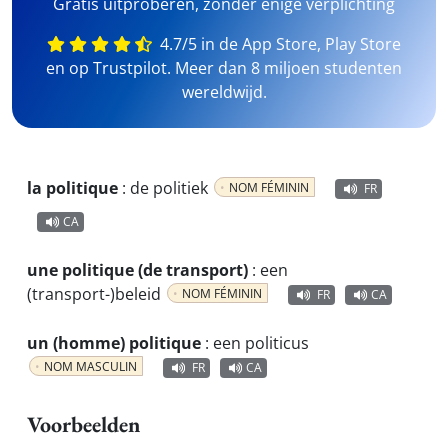
Gratis uitproberen, zonder enige verplichting
4.7/5 in de App Store, Play Store
en op Trustpilot. Meer dan 8 miljoen studenten
wereldwijd.
la politique
:
de politiek
NOM FÉMININ
FR
CA
une politique (de transport)
:
een
(transport-)beleid
NOM FÉMININ
FR
CA
un (homme) politique
:
een politicus
NOM MASCULIN
FR
CA
Voorbeelden