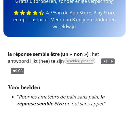
Gratis uitproberen, zonder enige verplichting
4.7/5 in de App Store, Play Store
en op Trustpilot. Meer dan 8 miljoen studenten
wereldwijd.
la réponse semble être (un « non »)
:
het
antwoord lijkt (nee) te zijn
sembler, présent
FR
CA
Voorbeelden
"
Pour les amateurs de pain sans pain,
la
réponse semble être
un oui sans appel.
"