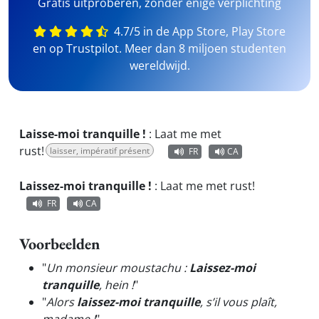
Gratis uitproberen, zonder enige verplichting
4.7/5 in de App Store, Play Store
en op Trustpilot. Meer dan 8 miljoen studenten
wereldwijd.
Laisse-moi tranquille !
:
Laat me met
rust!
laisser, impératif présent
FR
CA
Laissez-moi tranquille !
:
Laat me met rust!
FR
CA
Voorbeelden
"
Un monsieur moustachu :
Laissez-moi
tranquille
, hein !
"
"
Alors
laissez-moi tranquille
, s’il vous plaît,