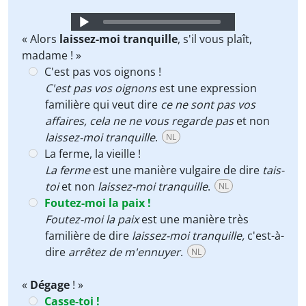
Audio
Player
« Alors
laissez-moi tranquille
, s'il vous plaît,
madame ! »
C'est pas vos oignons !
C'est pas vos oignons
est une expression
familière qui veut dire
ce ne sont pas vos
affaires
,
cela ne ne vous regarde pas
et non
laissez-moi tranquille
.
NL
La ferme, la vieille !
La ferme
est une manière vulgaire de dire
tais-
toi
et non
laissez-moi tranquille
.
NL
Foutez-moi la paix !
Foutez-moi la paix
est une manière très
familière de dire
laissez-moi tranquille
,
c'est-à-
dire
arrêtez de m'ennuyer
.
NL
«
Dégage
! »
Casse-toi !