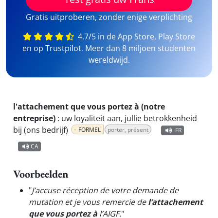
Gratis uitproberen, zonder enige verplichting
4.7/5 in de App Store, Play Store
en op Trustpilot. Meer dan 8 miljoen studenten
wereldwijd.
l'attachement que vous portez à (notre
entreprise)
:
uw loyaliteit aan, jullie betrokkenheid
bij (ons bedrijf)
FORMEL
porter, présent
FR
CA
Voorbeelden
"
J’accuse réception de votre demande de
mutation et je vous remercie de
l’attachement
que vous portez à
l’AIGF.
"