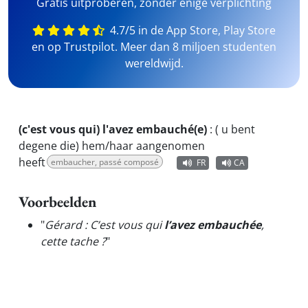
Gratis uitproberen, zonder enige verplichting
4.7/5 in de App Store, Play Store
en op Trustpilot. Meer dan 8 miljoen studenten
wereldwijd.
(c'est vous qui) l'avez embauché(e)
:
( u bent
degene die) hem/haar aangenomen
heeft
embaucher, passé composé
FR
CA
Voorbeelden
"
Gérard : C’est vous qui
l’avez embauchée
,
cette tache ?
"