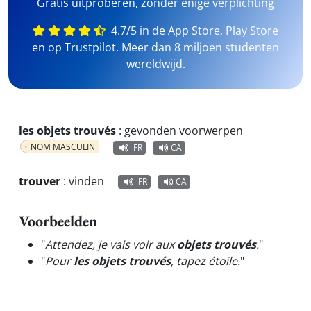
Gratis uitproberen, zonder enige verplichting
4.7/5 in de App Store, Play Store
en op Trustpilot. Meer dan 8 miljoen studenten
wereldwijd.
les objets trouvés
:
gevonden voorwerpen
NOM MASCULIN
FR
CA
trouver
:
vinden
FR
CA
Voorbeelden
"
Attendez, je vais voir aux
objets trouvés
.
"
"
Pour
les objets trouvés
, tapez étoile.
"