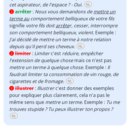
cet aspirateur, de l'espace ? - Oui.
NL
arrêter
:
Nous vous demandons de
mettre un
2
terme au
comportement belliqueux de votre fils
signifie
votre fils doit
arrête
r, cesser, interrompre
son comportement belliqueux, violent.
Exemple :
J'ai décidé de mettre un terme à notre relation
depuis qu'il perd ses cheveux.
NL
limiter
:
Limiter
c'est
réduire
,
empêcher
2
l'extension de quelque chose
mais ce n'est pas
mettre un terme à quelque chose.
Exemple :
Il
faudrait limiter ta consommation de vin rouge, de
cigarettes et de fromage.
NL
illustrer
:
Illustrer
c'est donner des exemples
2
pour expliquer plus clairement, cela n'a pas le
même sens que
mettre un terme
. Exemple :
Tu me
trouves stupide ? Tu peux illustrer ton propos ?
NL