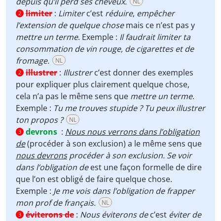
depuis qu’il perd ses cheveux.
NL
limiter
:
Limiter
c’est
réduire
,
empêcher
2
l’extension de quelque chose
mais ce n’est pas y
mettre un terme
. Exemple :
Il faudrait limiter ta
consommation de vin rouge, de cigarettes et de
fromage.
NL
illustrer
:
Illustrer
c’est donner des exemples
2
pour expliquer plus clairement quelque chose,
cela n’a pas le même sens que
mettre un terme
.
Exemple :
Tu me trouves stupide ? Tu peux illustrer
ton propos ?
NL
devrons
:
Nous nous verrons dans l’obligation
3
de
(procéder à son exclusion) a le même sens que
nous devrons
procéder à son exclusion. Se voir
dans l’obligation de
est une façon formelle de dire
que l’on est obligé de faire quelque chose.
Exemple :
Je me vois dans l’obligation de frapper
mon prof de français.
NL
éviterons de
:
Nous éviterons de
c’est
éviter de
3