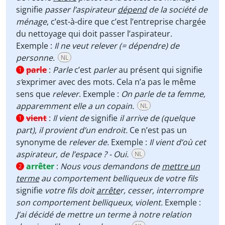
signifie
passer l’aspirateur
dépend
de la société de
ménage
, c’est-à-dire que c’est l’entreprise chargée
du nettoyage qui doit passer l’aspirateur.
Exemple :
Il ne veut relever (= dépendre) de
personne.
NL
parle
:
Parle
c’est
parler
au présent qui signifie
1
s’
exprimer avec des mots. Cela n’a pas le même
sens que
relever
. Exemple :
On parle de ta femme,
apparemment elle a un copain.
NL
vient
:
Il vient de
signifie
il
arrive de (quelque
1
part), il provient d’un endroit.
Ce n’est pas un
synonyme de
relever de.
Exemple :
Il vient d’où cet
aspirateur, de l’espace ? - Oui.
NL
arrêter
:
Nous vous demandons de
mettre un
2
terme
au comportement belliqueux de votre fils
signifie
votre fils doit
arrête
r, cesser, interrompre
son comportement belliqueux, violent.
Exemple :
J’ai décidé de mettre un terme à notre relation