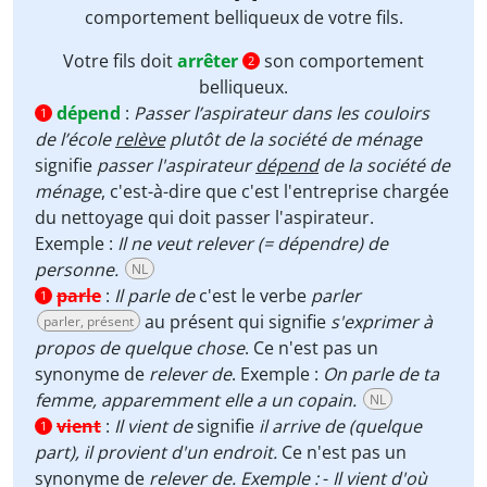
comportement belliqueux de votre fils.
Votre fils doit
arrêter
son comportement
2
belliqueux.
dépend
:
Passer l’aspirateur dans les couloirs
1
de l’école
relève
plutôt de la société de ménage
signifie
passer l'aspirateur
dépend
de la société de
ménage
, c'est-à-dire que c'est l'entreprise chargée
du nettoyage qui doit passer l'aspirateur.
Exemple :
Il ne veut relever (= dépendre) de
personne.
NL
parle
:
Il parle de
c'est le verbe
parler
1
au présent qui signifie
s'exprimer à
parler, présent
propos de quelque chose
. Ce n'est pas un
synonyme de
relever de
. Exemple :
On parle de ta
femme, apparemment elle a un copain.
NL
vient
:
Il vient de
signifie
il
arrive de (quelque
1
part), il provient d'un endroit.
Ce n'est pas un
synonyme de
relever de. Exemple :
-
Il vient d'où