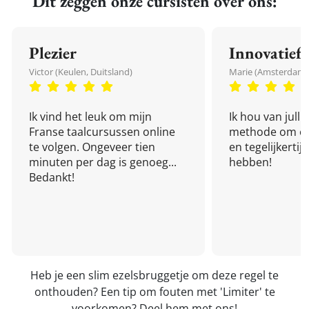
Dit zeggen onze cursisten over ons:
Plezier
Innovatief
Victor (Keulen, Duitsland)
Marie (Amsterdam,
Ik vind het leuk om mijn
Ik hou van julli
Franse taalcursussen online
methode om een
te volgen. Ongeveer tien
en tegelijkertijd
minuten per dag is genoeg...
hebben!
Bedankt!
Heb je een slim ezelsbruggetje om deze regel te
onthouden? Een tip om fouten met 'Limiter' te
voorkomen?
Deel hem met ons!