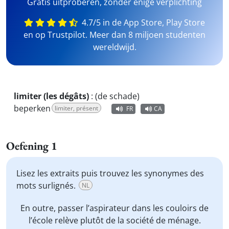
Gratis uitproberen, zonder enige verplichting
4.7/5 in de App Store, Play Store
en op Trustpilot. Meer dan 8 miljoen studenten
wereldwijd.
limiter (les dégâts)
:
(de schade)
beperken
limiter, présent
FR
CA
Oefening 1
Lisez les extraits puis trouvez les synonymes des
mots surlignés.
NL
En outre, passer l’aspirateur dans les couloirs de
l’école
relève
plutôt de la société de ménage.