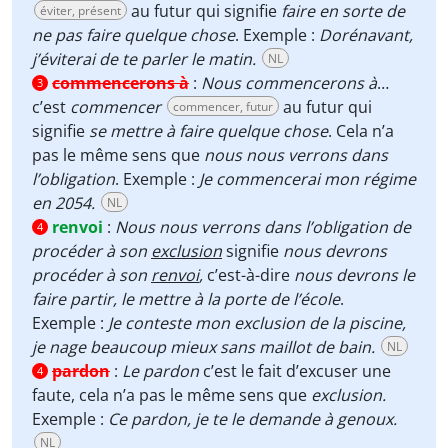
au futur qui signifie
faire en sorte de
éviter, présent
ne pas faire quelque chose
. Exemple :
Dorénavant,
j’éviterai de te parler le matin.
NL
commencerons à
:
Nous commencerons à
…
3
c’est
commencer
au futur qui
commencer, futur
signifie
se mettre à faire quelque chose
. Cela n’a
pas le même sens que
nous nous verrons dans
l’obligation
. Exemple :
Je commencerai mon régime
en 2054.
NL
renvoi
:
Nous nous verrons dans l’obligation de
4
procéder à son
exclusion
signifie
nous devrons
procéder à son
renvoi
,
c’est-à-dire
nous devrons le
faire partir, le mettre à la porte de l’école
.
Exemple :
Je conteste mon exclusion de la piscine,
je nage beaucoup mieux sans maillot de bain.
NL
pardon
:
Le pardon
c’est le fait d’excuser une
4
faute, cela n’a pas le même sens que
exclusion.
Exemple :
Ce pardon, je te le demande à genoux.
NL