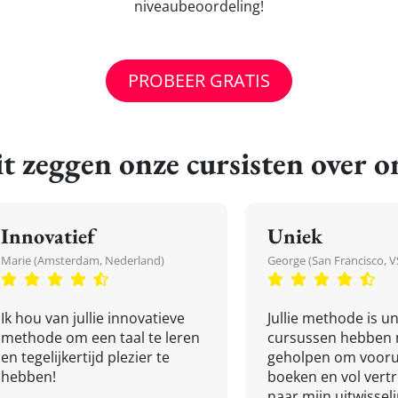
niveaubeoordeling!
PROBEER GRATIS
t zeggen onze cursisten over o
Innovatief
Uniek
Marie (Amsterdam, Nederland)
George (San Francisco, V
Ik hou van jullie innovatieve
Jullie methode is un
methode om een taal te leren
cursussen hebben 
en tegelijkertijd plezier te
geholpen om vooru
hebben!
boeken en vol ver
naar mijn uitwissel