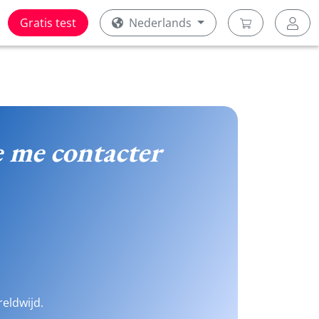
Gratis test
Nederlands
 me contacter
reldwijd.