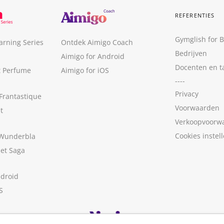
REFERENTIES
Gymglish for 
arning Series
Ontdek Aimigo Coach
Bedrijven
Aimigo for Android
Docenten en t
t Perfume
Aimigo for iOS
----
Privacy
Frantastique
Voorwaarden
t
Verkoopvoorw
Cookies instel
 Wunderbla
met Saga
ndroid
S