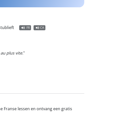
tublieft
FR
CA
au plus vite.
"
ne Franse lessen en ontvang een gratis