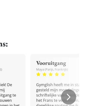
ns:
Vooruitgang
S)
Maya (Parijs, Frankrijk)
iek! De
Gymglish heeft me in staat
mij
gesteld mijn mondelinge en
itgang te
schriftelijke vaardigheden in
trouwen
het Frans te verbeteren. Een
ingen in het
dagelijkse routine die ik niet