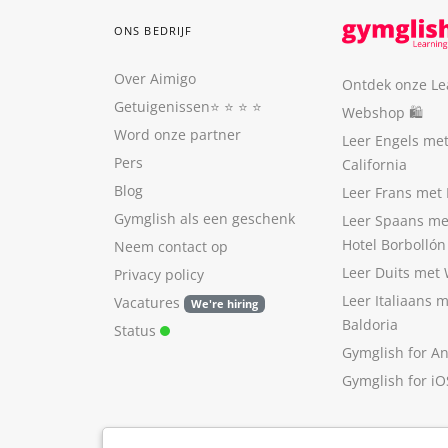
ONS BEDRIJF
Over Aimigo
Ontdek onze Le
Getuigenissen
⭐️ ⭐️ ⭐️ ⭐️
Webshop 🛍
Word onze partner
Leer Engels me
Pers
California
Blog
Leer Frans met 
Gymglish als een geschenk
Leer Spaans me
Hotel Borbollón
Neem contact op
Leer Duits met
Privacy policy
Leer Italiaans 
Vacatures
We're hiring
Baldoria
Status
Gymglish for A
Gymglish for iO