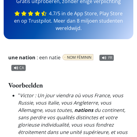
Gratis uitproberen, zonder enige verplichting
4.7/5 in de App Store, Play Store
en op Trustpilot. Meer dan 8 miljoen studenten
wereldwijd.
une nation
:
een natie
NOM FÉMININ
FR
CA
Voorbeelden
"
Victor : Un jour viendra où vous France, vous
Russie, vous Italie, vous Angleterre, vous
Allemagne, vous toutes,
nations
du continent,
sans perdre vos qualités distinctes et votre
glorieuse individualité, vous vous fondrez
étroitement dans une unité supérieure, et vous