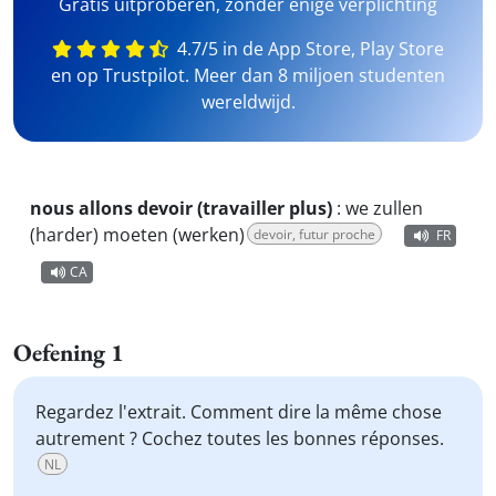
Gratis uitproberen, zonder enige verplichting
4.7/5 in de App Store, Play Store
en op Trustpilot. Meer dan 8 miljoen studenten
wereldwijd.
nous allons devoir (travailler plus)
:
we zullen
(harder) moeten (werken)
devoir, futur proche
FR
CA
Oefening 1
Regardez l'extrait. Comment dire la même chose
autrement ? Cochez toutes les bonnes réponses.
NL