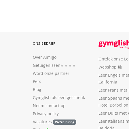
ONS BEDRIJF
Over Aimigo
Ontdek onze Le
Getuigenissen
⭐️ ⭐️ ⭐️ ⭐️
Webshop 🛍
Word onze partner
Leer Engels me
Pers
California
Blog
Leer Frans met 
Gymglish als een geschenk
Leer Spaans me
Hotel Borbollón
Neem contact op
Leer Duits met
Privacy policy
Leer Italiaans 
Vacatures
We're hiring
Baldoria