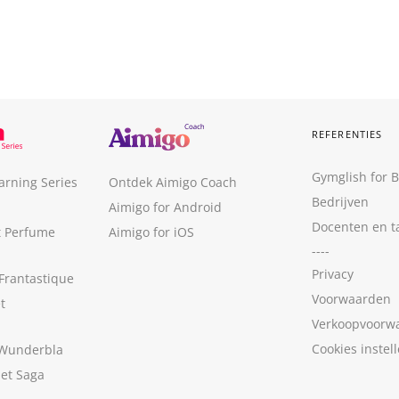
REFERENTIES
Gymglish for 
arning Series
Ontdek Aimigo Coach
Bedrijven
Aimigo for Android
Docenten en t
t Perfume
Aimigo for iOS
----
Privacy
Frantastique
Voorwaarden
t
Verkoopvoorw
Cookies instel
 Wunderbla
met Saga