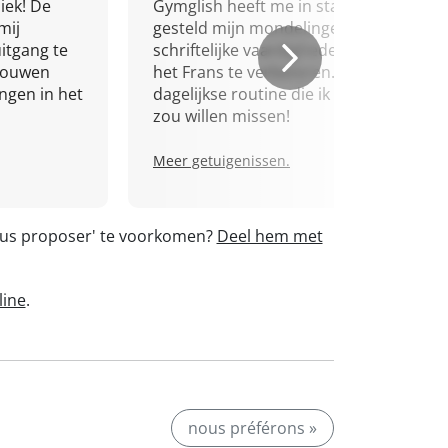
iek! De
Gymglish heeft me in staat
mij
gesteld mijn mondelinge en
itgang te
schriftelijke vaardigheden in
trouwen
het Frans te verbeteren. Een
ingen in het
dagelijkse routine die ik niet
zou willen missen!
Meer getuigenissen.
ous proposer' te voorkomen?
Deel hem met
line
.
nous préférons »