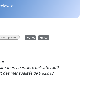
reldwijd.
uvoir, présent
FR
CA
ne.
"
situation financière délicate : 500
it des mensualités de 9 829,12