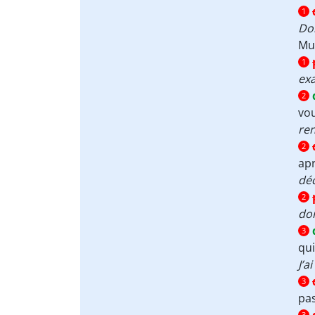
1
Do
Mur
1
ex
2
vou
re
2
apr
dé
2
do
3
qui
J’a
3
pas
3