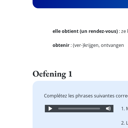
elle obtient (un rendez-vous)
:
ze 
obtenir
:
(ver-)krijgen, ontvangen
Oefening 1
Complétez les phrases suivantes corre
Audio
1. 
Player
2. 