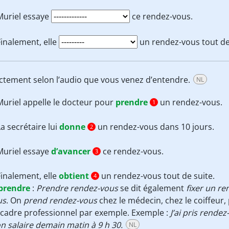
Muriel essaye
ce rendez-vous.
Finalement, elle
un rendez-vous tout de
ctement selon l’audio que vous venez d’entendre.
NL
Muriel appelle le docteur pour
prendre
un rendez-vous.
1
La secrétaire lui
donne
un rendez-vous dans 10 jours.
2
Muriel essaye
d’avancer
ce rendez-vous.
3
Finalement, elle
obtient
un rendez-vous tout de suite.
4
prendre
:
Prendre rendez-vous
se dit également
fixer un r
us
. On
prend rendez-vous
chez le médecin, chez le coiffeur
cadre professionnel par exemple. Exemple :
J’ai pris rende
 salaire demain matin à 9 h 30.
NL