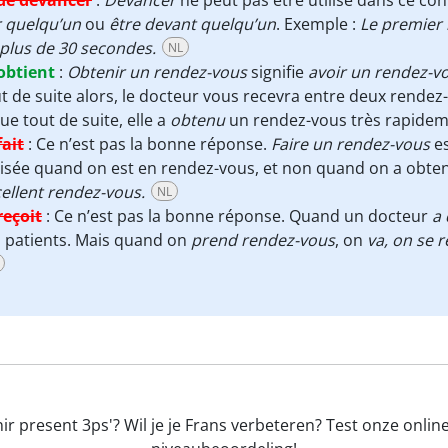
de devancer
:
Devancer
ne peut pas être utilisé dans ce cont
r quelqu’un
ou
être devant quelqu’un
. Exemple :
Le premier
plus de 30 secondes.
NL
obtient
:
Obtenir un rendez-vous
signifie
avoir un rendez-v
t de suite alors, le docteur vous recevra entre deux rendez-
ue tout de suite, elle a
obtenu
un rendez-vous très rapide
fait
:
Ce n’est pas la bonne réponse.
Faire un rendez-vous
es
lisée quand on est en rendez-vous, et non quand on a obte
ellent rendez-vous.
NL
reçoit
:
Ce n’est pas la bonne réponse. Quand un docteur
a
 patients. Mais quand on
prend rendez-vous
, on
va, on se 
r present 3ps'? Wil je je Frans verbeteren? Test onze onlin