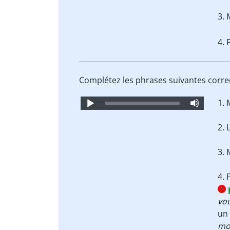
3. 
4. 
Complétez les phrases suivantes corre
Audio
1. 
Player
2. 
3. 
4. 
1
vo
un 
mon