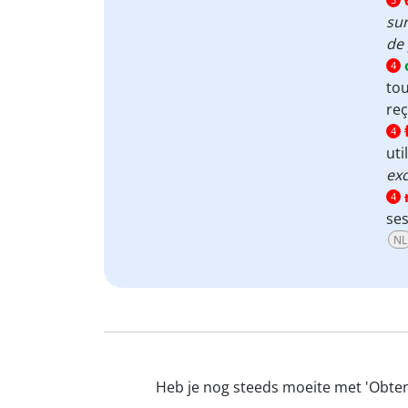
su
de 
4
tou
reç
4
uti
exc
4
ses
NL
Heb je nog steeds moeite met 'Obteni