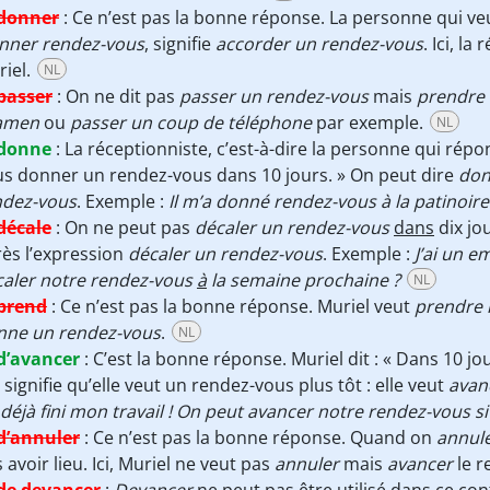
donner
:
Ce n’est pas la bonne réponse. La personne qui v
nner rendez-vous
, signifie
accorder un rendez-vous
. Ici, l
iel.
NL
passer
:
On ne dit pas
passer un rendez-vous
mais
prendre 
amen
ou
passer un coup de téléphone
par exemple.
NL
donne
:
La réceptionniste, c’est-à-dire la personne qui répon
s donner un rendez-vous dans 10 jours. » On peut dire
don
ndez-vous
. Exemple :
Il m’a donné rendez-vous à la patinoire 
décale
:
On ne peut pas
décaler un rendez-vous
dans
dix jo
ès l’expression
décaler un rendez-vous
. Exemple :
J’ai un 
caler notre rendez-vous
à
la semaine prochaine ?
NL
prend
:
Ce n’est pas la bonne réponse. Muriel veut
prendre 
nne un rendez-vous
.
NL
d’avancer
:
C’est la bonne réponse. Muriel dit : « Dans 10 jou
 signifie qu’elle veut un rendez-vous plus tôt : elle veut
avan
i déjà fini mon travail ! On peut avancer notre rendez-vous si
d’annuler
:
Ce n’est pas la bonne réponse. Quand on
annul
 avoir lieu. Ici, Muriel ne veut pas
annuler
mais
avancer
le r