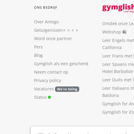
ONS BEDRIJF
Over Aimigo
Ontdek onze Le
Getuigenissen
⭐️ ⭐️ ⭐️ ⭐️
Webshop 🛍
Word onze partner
Leer Engels me
Pers
California
Blog
Leer Frans met 
Gymglish als een geschenk
Leer Spaans me
Hotel Borbollón
Neem contact op
Leer Duits met
Privacy policy
Leer Italiaans 
Vacatures
We're hiring
Baldoria
Status
Gymglish for A
Gymglish for iO