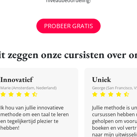
niveaubeoordeling!
PROBEER GRATIS
t zeggen onze cursisten over o
Innovatief
Uniek
Marie (Amsterdam, Nederland)
George (San Francisco, V
Ik hou van jullie innovatieve
Jullie methode is un
methode om een taal te leren
cursussen hebben 
en tegelijkertijd plezier te
geholpen om vooru
hebben!
boeken en vol ver
naar mijn uitwissel