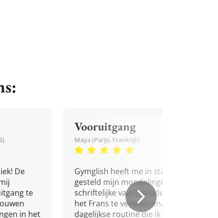
ns:
Vooruitgang
S)
Maya (Parijs, Frankrijk)
iek! De
Gymglish heeft me in staat
mij
gesteld mijn mondelinge en
itgang te
schriftelijke vaardigheden in
trouwen
het Frans te verbeteren. Een
ingen in het
dagelijkse routine die ik niet