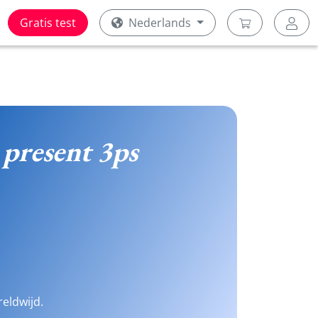
Gratis test
Nederlands
 present 3ps
reldwijd.