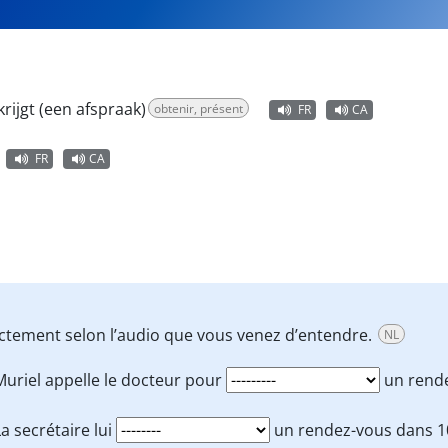
krijgt (een afspraak)
obtenir, présent
FR
CA
FR
CA
ctement selon l’audio que vous venez d’entendre.
NL
Muriel appelle le docteur pour
un rende
La secrétaire lui
un rendez-vous dans 10