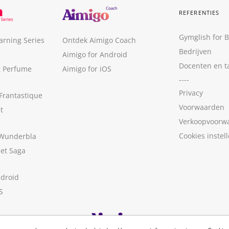
REFERENTIES
Gymglish for 
arning Series
Ontdek Aimigo Coach
Bedrijven
Aimigo for Android
Docenten en t
t Perfume
Aimigo for iOS
----
Privacy
Frantastique
Voorwaarden
t
Verkoopvoorw
Cookies instel
 Wunderbla
met Saga
ndroid
S