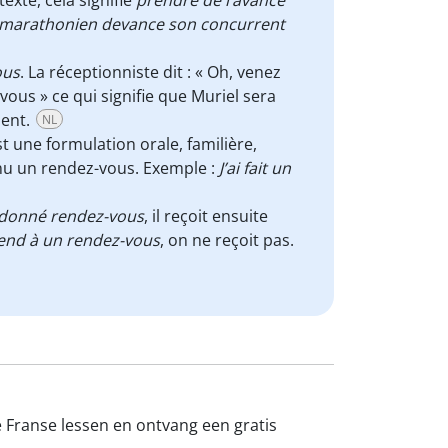
exte, cela signifie
prendre de l’avance
 marathonien devance son concurrent
ous
. La réceptionniste dit : « Oh, venez
vous » ce qui signifie que Muriel sera
ment.
NL
t une formulation orale, familière,
nu un rendez-vous. Exemple :
J’ai fait un
 donné rendez-vous
, il reçoit ensuite
rend à un rendez-vous
, on ne reçoit pas.
e Franse lessen en ontvang een gratis