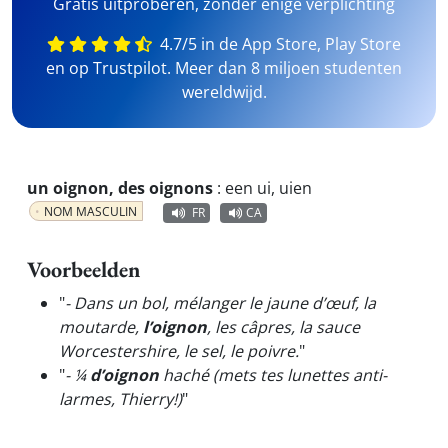
Gratis uitproberen, zonder enige verplichting
4.7/5 in de App Store, Play Store
en op Trustpilot. Meer dan 8 miljoen studenten
wereldwijd.
un oignon, des oignons
:
een ui, uien
NOM MASCULIN
FR
CA
Voorbeelden
"
- Dans un bol, mélanger le jaune d’œuf, la
moutarde,
l’oignon
, les câpres, la sauce
Worcestershire, le sel, le poivre.
"
"
- ¼
d’oignon
haché (mets tes lunettes anti-
larmes, Thierry!)
"