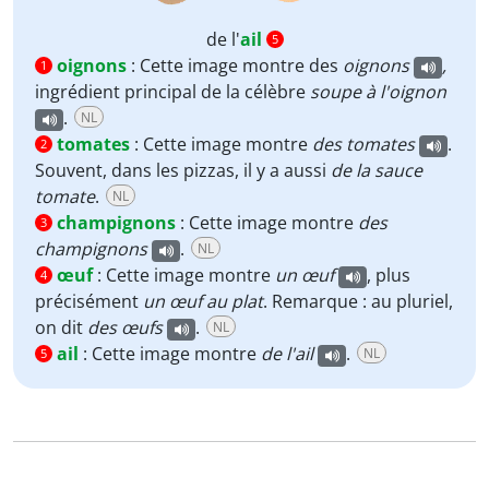
de l'
ail
5
oignons
:
Cette image montre des
oignons
,
1
ingrédient principal de la célèbre
soupe à l'oignon
.
NL
tomates
:
Cette image montre
des tomates
.
2
Souvent, dans les pizzas, il y a aussi
de
la sauce
tomate
.
NL
champignons
:
Cette image montre
des
3
champignons
.
NL
œuf
:
Cette image montre
un œuf
, plus
4
précisément
un œuf au plat
. Remarque : au pluriel,
on dit
des œufs
.
NL
ail
:
Cette image montre
de l'ail
.
NL
5