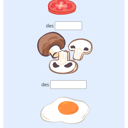
des
des