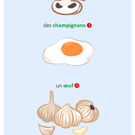
des
champignons
3
un
œuf
4