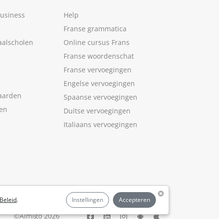
Business
Help
Franse grammatica
aalscholen
Online cursus Frans
Franse woordenschat
Franse vervoegingen
Engelse vervoegingen
aarden
Spaanse vervoegingen
len
Duitse vervoegingen
Italiaans vervoegingen
Beleid
.
Instellingen
Accepteren
©Aimigo 2026