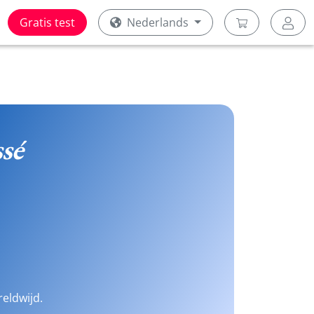
Gratis test
Nederlands
ssé
reldwijd.