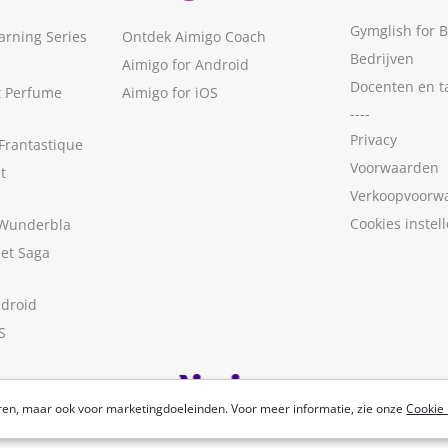
Gymglish for 
arning Series
Ontdek Aimigo Coach
Bedrijven
Aimigo for Android
Docenten en t
t Perfume
Aimigo for iOS
----
Privacy
Frantastique
Voorwaarden
t
Verkoopvoorw
Cookies instel
 Wunderbla
met Saga
ndroid
S
ren, maar ook voor marketingdoeleinden. Voor meer informatie, zie onze
Cookie 