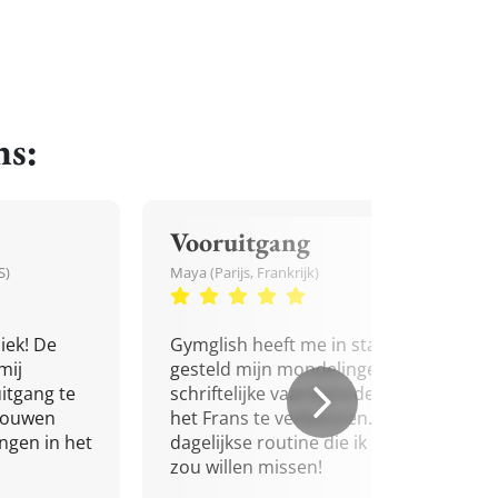
ns:
Vooruitgang
S)
Maya (Parijs, Frankrijk)
iek! De
Gymglish heeft me in staat
mij
gesteld mijn mondelinge en
itgang te
schriftelijke vaardigheden in
trouwen
het Frans te verbeteren. Een
ingen in het
dagelijkse routine die ik niet
zou willen missen!