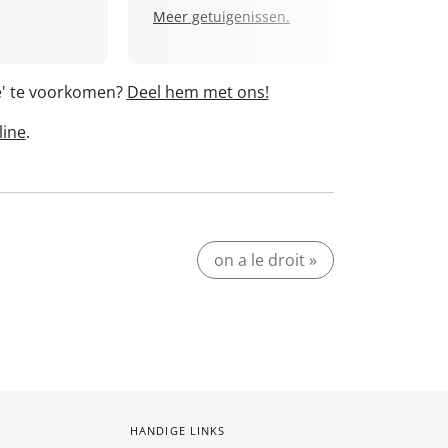
Meer getuigenissen.
sé' te voorkomen?
Deel hem met ons!
line
.
on a le droit »
HANDIGE LINKS