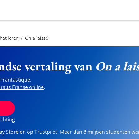
hat leren
On a laissé
ndse vertaling van
On a lai
Frantastique.
rsus Franse online
.
ichting
lay Store en op Trustpilot. Meer dan 8 miljoen studenten we