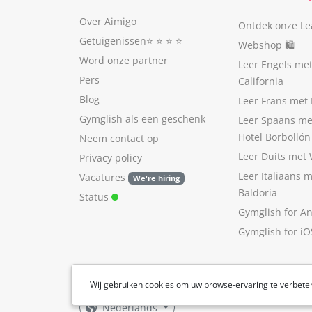
Over Aimigo
Ontdek onze Le
Getuigenissen
⭐️ ⭐️ ⭐️ ⭐️
Webshop 🛍
Word onze partner
Leer Engels me
Pers
California
Blog
Leer Frans met 
Gymglish als een geschenk
Leer Spaans me
Hotel Borbollón
Neem contact op
Leer Duits met
Privacy policy
Leer Italiaans 
Vacatures
We're hiring
Baldoria
Status
Gymglish for A
Gymglish for iO
Wij gebruiken cookies om uw browse-ervaring te verbete
Nederlands