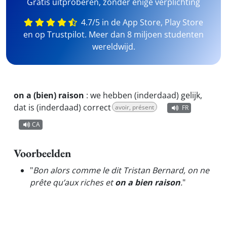
Gratis uitproberen, zonder enige verplichting
4.7/5 in de App Store, Play Store
en op Trustpilot. Meer dan 8 miljoen studenten
wereldwijd.
on a (bien) raison
:
we hebben (inderdaad) gelijk,
dat is (inderdaad) correct
avoir, présent
FR
CA
Voorbeelden
"
Bon alors comme le dit Tristan Bernard, on ne
prête qu’aux riches et
on a bien raison
.
"