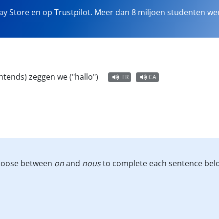
lay Store en op Trustpilot. Meer dan 8 miljoen studenten we
htends) zeggen we ("hallo")
FR
CA
Choose between
on
and
nous
to complete each sentence bel