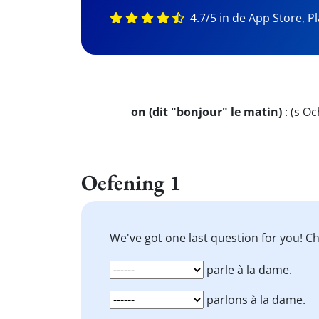
4.7/5 in de App Store, P
on (dit "bonjour" le matin)
:
(s Oc
Oefening 1
We've got one last question for you! 
parle à la dame.
parlons à la dame.