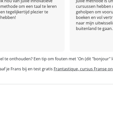
Ik hou van jullie innovatieve
Jullie methode is un
methode om een taal te leren
cursussen hebben 
en tegelijkertijd plezier te
geholpen om vooru
hebben!
boeken en vol ver
naar mijn uitwissel
buitenland te gaan.
el te onthouden? Een tip om fouten met 'On (dit "bonjour" 
af je Frans bij en test gratis
Frantastique, cursus Franse on