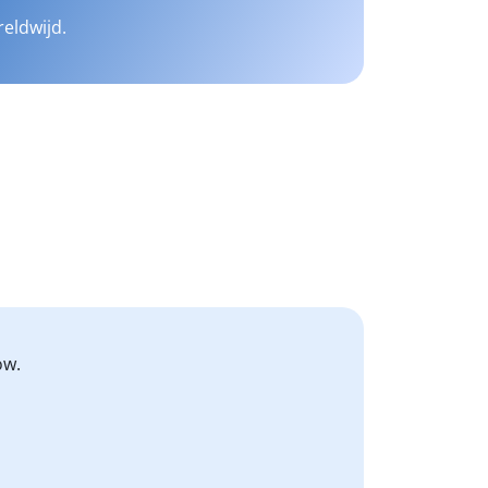
reldwijd.
ow.