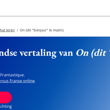
hat leren
On (dit "bonjour" le matin)
ndse vertaling van
On (dit 
Frantastique.
rsus Franse online
.
ichting