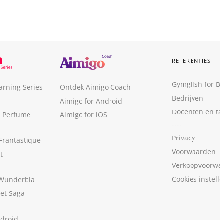
REFERENTIES
Gymglish for 
arning Series
Ontdek Aimigo Coach
Bedrijven
Aimigo for Android
Docenten en t
t Perfume
Aimigo for iOS
----
Privacy
Frantastique
Voorwaarden
t
Verkoopvoorw
Cookies instel
 Wunderbla
met Saga
ndroid