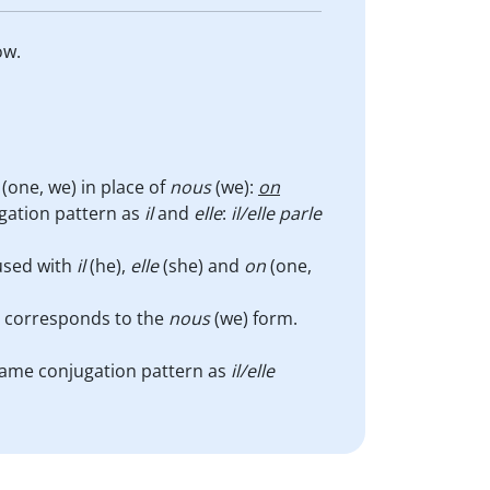
ow.
(one, we) in place of
nous
(we):
on
gation pattern as
il
and
elle
:
il/elle parle
 used with
il
(he),
elle
(she) and
on
(one,
 corresponds to the
nous
(we) form.
same conjugation pattern as
il/elle