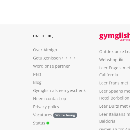
ONS BEDRIJF
Over Aimigo
Ontdek onze Le
Getuigenissen
⭐️ ⭐️ ⭐️ ⭐️
Webshop 🛍
Word onze partner
Leer Engels me
Pers
California
Blog
Leer Frans met 
Gymglish als een geschenk
Leer Spaans me
Hotel Borbollón
Neem contact op
Leer Duits met
Privacy policy
Leer Italiaans 
Vacatures
We're hiring
Baldoria
Status
Gymglish for A