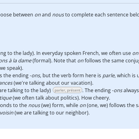
Choose between
on
and
nous
to complete each sentence bel
ing to the lady). In everyday spoken French, we often use
on
ons à la dame
(formal). Note that
on
follows the same conju
we speak).
s the ending -
ons
, but the verb form here is
parle
, which is
ances
(we're talking about our vacation).
re talking to the lady)
. The ending -
ons
always
parler, présent
tique
(we often talk about politics). How cheery.
onds to the
nous
(we) form, while
on
(one, we) follows the 
voisin
(we are talking to our neighbor).