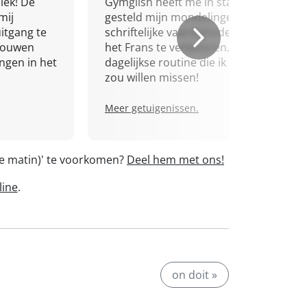
iek! De
Gymglish heeft me in staat
mij
gesteld mijn mondelinge en
itgang te
schriftelijke vaardigheden in
trouwen
het Frans te verbeteren. Een
ingen in het
dagelijkse routine die ik niet
zou willen missen!
Meer getuigenissen.
le matin)' te voorkomen?
Deel hem met ons!
line
.
on doit »