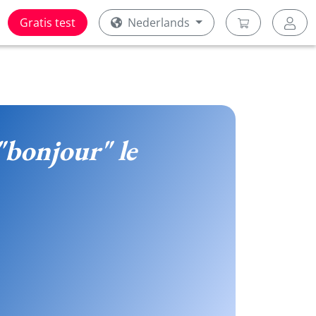
Gratis test
Nederlands
"bonjour" le