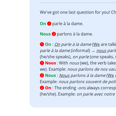
We've got one last question for you! 
On
parle à la dame.
1
Nous
parlons à la dame.
2
On
:
On
parle à la dame
(
We
are talk
1
parle à la dame
(informal) →
nous
parl
(he/she speaks)
, on parle
(one speaks, 
Nous
:
With
nous
(we), the verb take
1
we). Example:
nous parlons de nos vac
Nous
:
Nous
parlons à la dame
(
We
a
2
Example:
nous parlons souvent de poli
On
:
The ending -
ons
always corresp
2
(he/she). Example:
on parle avec notre 