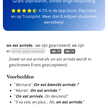
Gratis uitproberen, zonder enige verplichting
4.7/5 in de App Store, Play Store
en op Trustpilot. Meer dan 8 miljoen studenten
wereldwijd.
on est arrivés
:
we zijn gearriveerd, we zijn
er
arriver, passé composé
FR
CA
Zowel
on est arrivé
als
on est arrivés
wordt in
geschreven Frans geaccepteerd.
Voorbeelden
"
Bernard :
On est bientôt arrivés
?
"
"
Muriel :
On est arrivés
?
"
"
On est arrivés
. On descend.
"
"
Il va vite, en plus... Ah,
on est arrivés
.
"