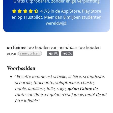
Gratis uitproberen, zonder enige verplichting
4.7/5 in de App Store, Play Store
en op Trustpilot. Meer dan 8 miljoen studenten
wereldwijd.
on l'aime
:
we houden van hem/haar, we houden
ervan
aimer, présent
FR
CA
Voorbeelden
"
Et cette femme est si belle, si fière, si modeste,
si hardie, touchante, voluptueuse, chaste,
noble, familière, folle, sage,
qu’on l’aime
de
toute son âme, et qu’on n’est jamais tenté de lui
être infidèle.
"